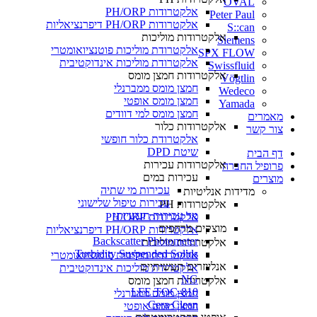
OVAL
אלקטרודות PH/ORP
Peter Paul
אלקטרודות PH/ORP דיפרנציאליות
S::can
אלקטרודות מוליכות
Siemens
אלקטרודת מוליכות פוטנציואומטרי
SPX FLOW
אלקטרודת מוליכות אינדוקטיבית
Swissfluid
אלקטרודות חמצן מומס
Vögtlin
חמצן מומס ממברנלי
Wedeco
חמצן מומס אופטי
Yamada
חמצן מומס למי דוודים
מאמרים
אלקטרודות כלור
צור קשר
אלקטרודת כלור חופשי
שיטת DPD
דף הבית
אלקטרודות עכירות
פרופיל החברה
עכירות במים
מוצרים
עכירות מי שתיה
מדידות אנליטיות
עכירות טיפול שלישוני
אלקטרודות PH
מד עכירות תעשייתי
אלקטרודות PH/ORP
מוצקים מרחפים
אלקטרודות PH/ORP דיפרנציאליות
Backscatter Photometer
אלקטרודות מוליכות
Turbidity Suspended Solids
אלקטרודת מוליכות פוטנציואומטרי
אנלייזרים תעשיתיים
אלקטרודת מוליכות אינדוקטיבית
NG
אלקטרודות חמצן מומס
LFE TOC-810
חמצן מומס ממברנלי
Cera Clean​
חמצן מומס אופטי