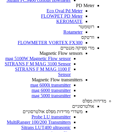
Sitrans FCS400 coriolis flowmeter
PD Meter
Eco Oval Pd Meter
FLOWPET PD Meter
KEROMATE
רוטומטר
Rotameter
וורטקס
FLOWMETER VORTEX FX300
מדי ספיקה מגנטיים
Magnetic Flow sensors
mag 5100W Magnetic Flow sensor
SITRANS F M MAG 3100 Sensor
SITRANS F M MAG 1100 F
Sensor
Magnetic Flow transmitters
mag 6000i transmitter
mag 6000 transmitter
mag 5000 transmitter
מדידות מפלס
אולטרסוניים
משדרי מדידות מפלס אולטרסוניים
Probe LU transmitter
MultiRanger 100/200 Transmitters
Sitrans LUT400 ultrasonic