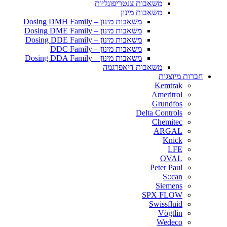
משאבות צנטריפוגליות
משאבות מינון
משאבות מינון – Dosing DMH Family
משאבות מינון – Dosing DME Family
משאבות מינון – Dosing DDE Family
משאבות מינון – DDC Family
משאבות מינון – Dosing DDA Family
משאבות דיאפרגמה
חברות מיוצגות
Kemtrak
Ameritrol
Grundfos
Delta Controls
Chemitec
ARGAL
Knick
LFE
OVAL
Peter Paul
S::can
Siemens
SPX FLOW
Swissfluid
Vögtlin
Wedeco