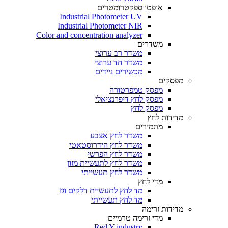
אופטו ספקטרומטרים
Industrial Photometer UV
Industrial Photometer NIR
Color and concentration analyzer
משדרים
משדר רב ערוצי
משדר חד ערוצי
מכשירים ניידים
מפסקים
מפסק טמפרטורה
מפסק לחץ דיפרנציאלי
מפסק לחץ
מדידות לחץ
מתמירים
משדר לחץ אצבע
משדר לחץ הידרוסטאטי
משדר לחץ הפרשי
משדר לחץ לתעשיית מזון
משדר לחץ תעשייתי
מדי לחץ
מד לחץ לתעשיית דלקים וגז
מד לחץ תעשייתי
מדידות זרימה
מדי זרימה טרמיים
Red Y industry