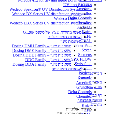
Polydos 412 for dry and liquid polymer
Kemtrak
מערכות חיטוי UV
Ameritrol
Wedeco Spektron® UV Disinfection System
Grundfos
Wedeco BX Series UV disinfection system
Delta Controls
Wedeco Duron 8
Chemitec
Wedeco LBX Series UV disinfection system
ARGAL
משאבות
Knick
משנה מהירות VSD של סימנס G120P
LFE
משאבות צנטריפוגליות
OVAL
משאבות מינון
Peter Paul
משאבות מינון – Dosing DMH Family
S::can
משאבות מינון – Dosing DME Family
Siemens
משאבות מינון – Dosing DDE Family
SPX FLOW
משאבות מינון – DDC Family
Swissfluid
משאבות מינון – Dosing DDA Family
Vögtlin
משאבות דיאפרגמה
Wedeco
חברות מיוצגות
Yamada
Kemtrak
מאמרים
Ameritrol
צור קשר
Grundfos
Delta Controls
דף הבית
Chemitec
פרופיל החברה
ARGAL
מוצרים
Knick
מדידות אנליטיות
LFE
אלקטרודות PH