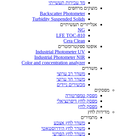
מד עכירות תעשייתי
מוצקים מרחפים
Backscatter Photometer
Turbidity Suspended Solids
אנלייזרים תעשיתיים
NG
LFE TOC-810
Cera Clean​
אופטו ספקטרומטרים
Industrial Photometer UV
Industrial Photometer NIR
Color and concentration analyzer
משדרים
משדר רב ערוצי
משדר חד ערוצי
מכשירים ניידים
מפסקים
מפסק טמפרטורה
מפסק לחץ דיפרנציאלי
מפסק לחץ
מדידות לחץ
מתמירים
משדר לחץ אצבע
משדר לחץ הידרוסטאטי
משדר לחץ הפרשי