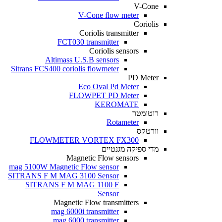
V-Cone
V-Cone flow meter
Coriolis
Coriolis transmitter
FCT030 transmitter
Coriolis sensors
Altimass U.S.B sensors
Sitrans FCS400 coriolis flowmeter
PD Meter
Eco Oval Pd Meter
FLOWPET PD Meter
KEROMATE
רוטומטר
Rotameter
וורטקס
FLOWMETER VORTEX FX300
מדי ספיקה מגנטיים
Magnetic Flow sensors
mag 5100W Magnetic Flow sensor
SITRANS F M MAG 3100 Sensor
SITRANS F M MAG 1100 F
Sensor
Magnetic Flow transmitters
mag 6000i transmitter
mag 6000 transmitter