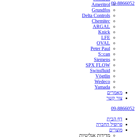
09-8866052
Ameritrol
Grundfos
Delta Controls
Chemitec
ARGAL
Knick
LFE
OVAL
Peter Paul
S::can
Siemens
SPX FLOW
Swissfluid
Vögtlin
Wedeco
Yamada
מאמרים
צור קשר
09-8866052
דף הבית
פרופיל החברה
מוצרים
מדידות אנליטיות