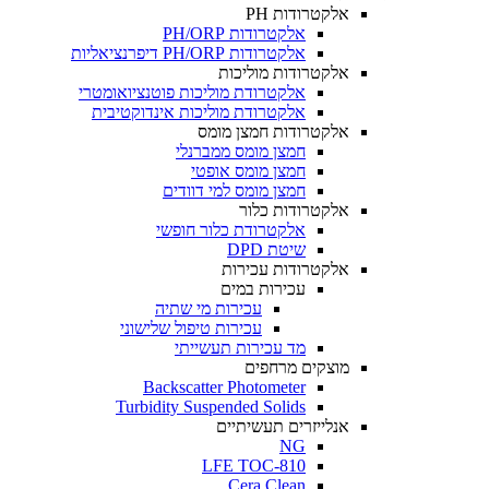
אלקטרודות PH
אלקטרודות PH/ORP
אלקטרודות PH/ORP דיפרנציאליות
אלקטרודות מוליכות
אלקטרודת מוליכות פוטנציואומטרי
אלקטרודת מוליכות אינדוקטיבית
אלקטרודות חמצן מומס
חמצן מומס ממברנלי
חמצן מומס אופטי
חמצן מומס למי דוודים
אלקטרודות כלור
אלקטרודת כלור חופשי
שיטת DPD
אלקטרודות עכירות
עכירות במים
עכירות מי שתיה
עכירות טיפול שלישוני
מד עכירות תעשייתי
מוצקים מרחפים
Backscatter Photometer
Turbidity Suspended Solids
אנלייזרים תעשיתיים
NG
LFE TOC-810
Cera Clean​