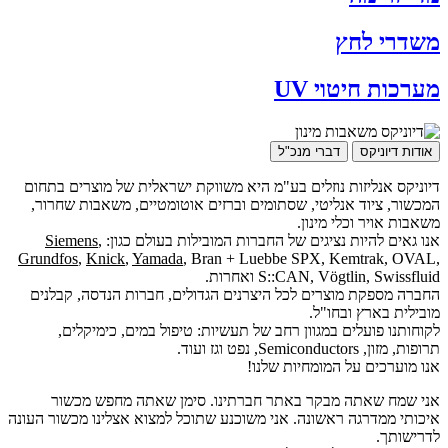
משדרי לחץ
מערכות חיטוי UV
אודות דיוניקס
דברי מנכ"ל
דיוניקס אנליזות נוזלים בע"מ היא משווקת ישראלית של מוצרים בתחום
המכשור, ציוד אנליטי, שסתומים וברזים אוטומטיים, משאבות שחרור,
משאבות אויר וכלי מינון.
אנו גאים להיות נציגים של החברות המובילות בעולם כגון:
,
Siemens
Grundfos
,
Knick
,
Yamada
, Bran + Luebbe SPX, Kemtrak, OVAL,
S::CAN, Vögtlin, Swissfluid ואחרות.
החברה מספקת מוצרים לכל היצרנים הגדולים, חברות הנדסה, קבלנים
מובילית בארץ ובחו"ל.
לקוחותנו פועלים במגוון רחב של תעשיות: טיפול במים, כימיקלים,
תרופות, מזון, Semiconductors, נפט וגז ועוד.
אנו מוערכים על המומחיות שלנו!
אני שמח שאתה מבקר באתר חברתינו. סימן שאתה מחפש מכשור
איכותי ממדרגה ראשונה. אני משוכנע שתוכל למצוא אצלינו מכשור העונה
לדרישותך.