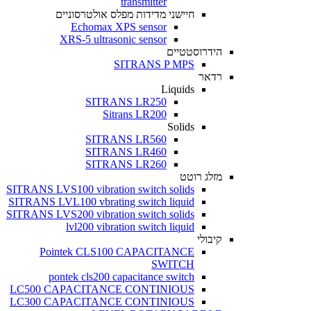
transmitter
חיישני מדידות מפלס אולטרסוניים
Echomax XPS sensor
XRS-5 ultrasonic sensor
הידרוסטטיים
SITRANS P MPS
רדאר
Liquids
SITRANS LR250
Sitrans LR200
Solids
SITRANS LR560
SITRANS LR460
SITRANS LR260
מזלג רוטט
SITRANS LVS100 vibration switch solids
SITRANS LVL100 vbrating switch liquid
SITRANS LVS200 vibration switch solids
lvl200 vibration switch liquid
קיבולי
Pointek CLS100 CAPACITANCE
SWITCH
pontek cls200 capacitance switch
LC500 CAPACITANCE CONTINIOUS
LC300 CAPACITANCE CONTINIOUS