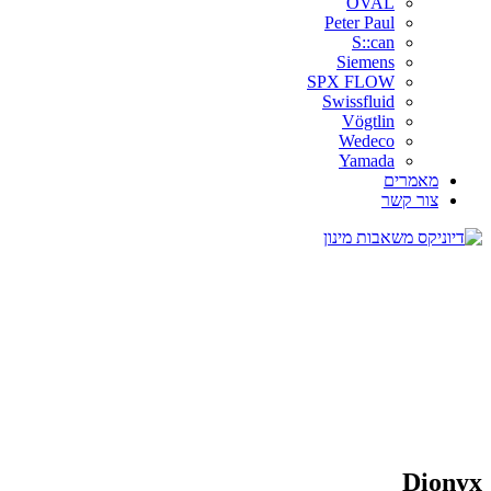
OVAL
Peter Paul
S::can
Siemens
SPX FLOW
Swissfluid
Vögtlin
Wedeco
Yamada
מאמרים
צור קשר
Dionyx