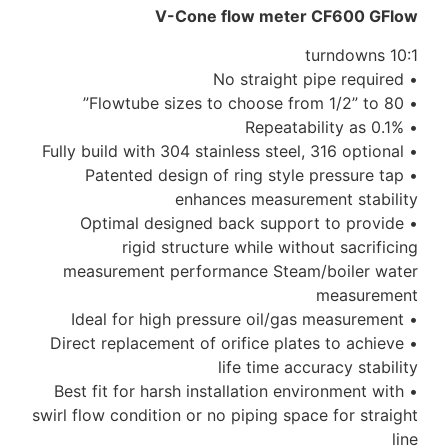
• Pat
• Opt
measure
• Direct r
• Best fit
swirl flow c