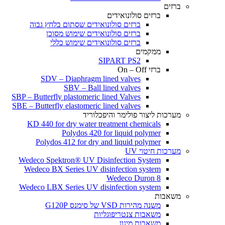
ברזים
ברזים סולונואידים
ברזים סולונואידים שסתום בלחץ גבוה
ברזים סולונואידים שימוש מסוכן
ברזים סולונואידים שימוש כללי
ממקמים
SIPART PS2
ברזי On – Off
SDV – Diaphragm lined valves
SBV – Ball lined valves
SBP – Butterfly plastomeric lined Valves
SBE – Butterfly elastomeric lined valves
מערכות ליצור פולימר והיפכלוריד
KD 440 for dry water treatment chemicals
Polydos 420 for liquid polymer
Polydos 412 for dry and liquid polymer
מערכות חיטוי UV
Wedeco Spektron® UV Disinfection System
Wedeco BX Series UV disinfection system
Wedeco Duron 8
Wedeco LBX Series UV disinfection system
משאבות
משנה מהירות VSD של סימנס G120P
משאבות צנטריפוגליות
משאבות מינון