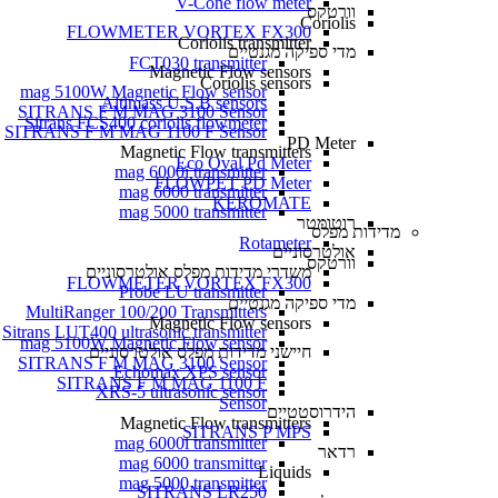
V-Cone flow meter
וורטקס
Coriolis
FLOWMETER VORTEX FX300
Coriolis transmitter
מדי ספיקה מגנטיים
FCT030 transmitter
Magnetic Flow sensors
Coriolis sensors
mag 5100W Magnetic Flow sensor
Altimass U.S.B sensors
SITRANS F M MAG 3100 Sensor
Sitrans FCS400 coriolis flowmeter
SITRANS F M MAG 1100 F Sensor
PD Meter
Magnetic Flow transmitters
Eco Oval Pd Meter
mag 6000i transmitter
FLOWPET PD Meter
mag 6000 transmitter
KEROMATE
mag 5000 transmitter
רוטומטר
מדידות מפלס
Rotameter
אולטרסוניים
וורטקס
משדרי מדידות מפלס אולטרסוניים
FLOWMETER VORTEX FX300
Probe LU transmitter
מדי ספיקה מגנטיים
MultiRanger 100/200 Transmitters
Magnetic Flow sensors
Sitrans LUT400 ultrasonic transmitter
mag 5100W Magnetic Flow sensor
חיישני מדידות מפלס אולטרסוניים
SITRANS F M MAG 3100 Sensor
Echomax XPS sensor
SITRANS F M MAG 1100 F
XRS-5 ultrasonic sensor
Sensor
הידרוסטטיים
Magnetic Flow transmitters
SITRANS P MPS
mag 6000i transmitter
רדאר
mag 6000 transmitter
Liquids
mag 5000 transmitter
SITRANS LR250