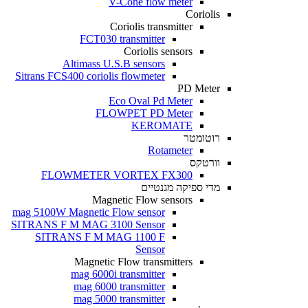
V-Cone flow meter
Coriolis
Coriolis transmitter
FCT030 transmitter
Coriolis sensors
Altimass U.S.B sensors
Sitrans FCS400 coriolis flowmeter
PD Meter
Eco Oval Pd Meter
FLOWPET PD Meter
KEROMATE
רוטומטר
Rotameter
וורטקס
FLOWMETER VORTEX FX300
מדי ספיקה מגנטיים
Magnetic Flow sensors
mag 5100W Magnetic Flow sensor
SITRANS F M MAG 3100 Sensor
SITRANS F M MAG 1100 F
Sensor
Magnetic Flow transmitters
mag 6000i transmitter
mag 6000 transmitter
mag 5000 transmitter