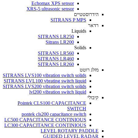
Echomax XPS sensor
XRS-5 ultrasonic sensor
הידרוסטטיים
SITRANS P MPS
רדאר
Liquids
SITRANS LR250
Sitrans LR200
Solids
SITRANS LR560
SITRANS LR460
SITRANS LR260
מזלג רוטט
SITRANS LVS100 vibration switch solids
SITRANS LVL100 vbrating switch liquid
SITRANS LVS200 vibration switch solids
lvl200 vibration switch liquid
קיבולי
Pointek CLS100 CAPACITANCE
SWITCH
pontek cls200 capacitance switch
LC500 CAPACITANCE CONTINIOUS
LC300 CAPACITANCE CONTINIOUS
LEVEL ROTARY PADDLE
GUIDED LEVEL RADAR