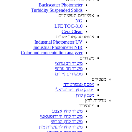
Backscatter Photometer
Turbidity Suspended Solids
אנלייזרים תעשיתיים
NG
LFE TOC-810
Cera Clean​
אופטו ספקטרומטרים
Industrial Photometer UV
Industrial Photometer NIR
Color and concentration analyzer
משדרים
משדר רב ערוצי
משדר חד ערוצי
מכשירים ניידים
מפסקים
מפסק טמפרטורה
מפסק לחץ דיפרנציאלי
מפסק לחץ
מדידות לחץ
מתמירים
משדר לחץ אצבע
משדר לחץ הידרוסטאטי
משדר לחץ הפרשי
משדר לחץ לתעשיית מזון