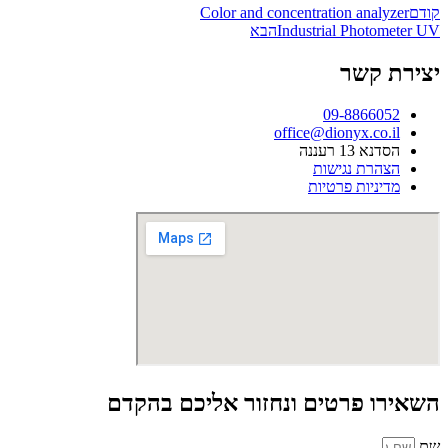
Color and concentration analyzer
קודם
הבא
Industrial Photometer UV
יצירת קשר
09-8866052
office@dionyx.co.il
הסדנא 13 רעננה
הצהרת נגישות
מדיניות פרטיות
השאירו פרטים ונחזור אליכם בהקדם
שם