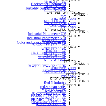
משדר רב ערוצי
Backscatter Photometer
משדר חד ערוצי
Turbidity Suspended Solids
מכשירים ניידים
אנלייזרים תעשיתיים
מפסקים
NG
מפסק טמפרטורה
LFE TOC-810
מפסק לחץ דיפרנציאלי
Cera Clean​
מפסק לחץ
אופטו ספקטרומטרים
מדידות לחץ
Industrial Photometer UV
מתמירים
Industrial Photometer NIR
משדר לחץ אצבע
Color and concentration analyzer
משדר לחץ הידרוסטאטי
משדרים
משדר לחץ הפרשי
משדר רב ערוצי
משדר לחץ לתעשיית מזון
משדר חד ערוצי
משדר לחץ תעשייתי
מכשירים ניידים
מדי לחץ
מפסקים
מד לחץ לתעשיית דלקים וגז
מפסק טמפרטורה
מד לחץ תעשייתי
מפסק לחץ דיפרנציאלי
מדידות זרימה
מפסק לחץ
מדי זרימה טרמיים
מדידות לחץ
Red Y industry
מתמירים
red-y smart series
משדר לחץ אצבע
red-y compact
משדר לחץ הידרוסטאטי
מד זרימה סידרה PRISM
משדר לחץ הפרשי
מד זרימה סידרה PRIME
משדר לחץ לתעשיית מזון
מד זרימה סידרה RIO