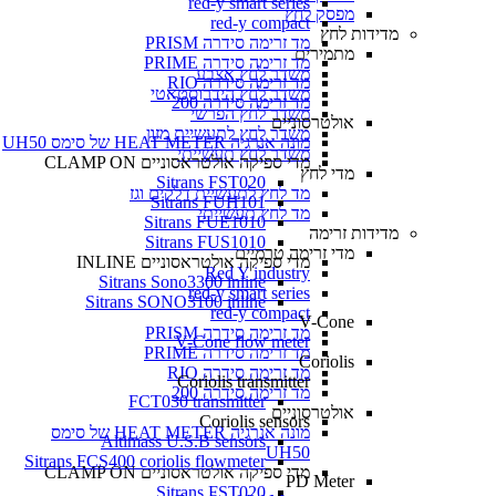
red-y smart series
מפסק לחץ
red-y compact
מדידות לחץ
מד זרימה סידרה PRISM
מתמירים
מד זרימה סידרה PRIME
משדר לחץ אצבע
מד זרימה סידרה RIO
משדר לחץ הידרוסטאטי
מד זרימה סידרה 200
משדר לחץ הפרשי
אולטרסוניים
משדר לחץ לתעשיית מזון
מונה אנרגיה HEAT METER של סימס UH50
משדר לחץ תעשייתי
מדי ספיקה אולטראסוניים CLAMP ON
מדי לחץ
Sitrans FST020
מד לחץ לתעשיית דלקים וגז
Sitrans FUH101
מד לחץ תעשייתי
Sitrans FUE1010
מדידות זרימה
Sitrans FUS1010
מדי זרימה טרמיים
מדי ספיקה אולטראסוניים INLINE
Red Y industry
Sitrans Sono3300 inline
red-y smart series
Sitrans SONO3100 inline
red-y compact
V-Cone
מד זרימה סידרה PRISM
V-Cone flow meter
מד זרימה סידרה PRIME
Coriolis
מד זרימה סידרה RIO
Coriolis transmitter
מד זרימה סידרה 200
FCT030 transmitter
אולטרסוניים
Coriolis sensors
מונה אנרגיה HEAT METER של סימס
Altimass U.S.B sensors
UH50
Sitrans FCS400 coriolis flowmeter
מדי ספיקה אולטראסוניים CLAMP ON
PD Meter
Sitrans FST020