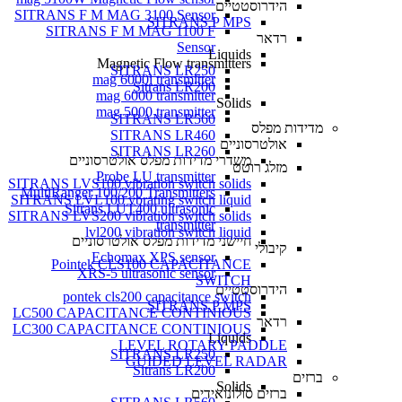
הידרוסטטיים
SITRANS F M MAG 3100 Sensor
SITRANS P MPS
SITRANS F M MAG 1100 F
רדאר
Sensor
Liquids
Magnetic Flow transmitters
SITRANS LR250
mag 6000i transmitter
Sitrans LR200
mag 6000 transmitter
Solids
mag 5000 transmitter
SITRANS LR560
מדידות מפלס
SITRANS LR460
אולטרסוניים
SITRANS LR260
משדרי מדידות מפלס אולטרסוניים
מזלג רוטט
Probe LU transmitter
SITRANS LVS100 vibration switch solids
MultiRanger 100/200 Transmitters
SITRANS LVL100 vbrating switch liquid
Sitrans LUT400 ultrasonic
SITRANS LVS200 vibration switch solids
transmitter
lvl200 vibration switch liquid
חיישני מדידות מפלס אולטרסוניים
קיבולי
Echomax XPS sensor
Pointek CLS100 CAPACITANCE
XRS-5 ultrasonic sensor
SWITCH
הידרוסטטיים
pontek cls200 capacitance switch
SITRANS P MPS
LC500 CAPACITANCE CONTINIOUS
רדאר
LC300 CAPACITANCE CONTINIOUS
Liquids
LEVEL ROTARY PADDLE
SITRANS LR250
GUIDED LEVEL RADAR
Sitrans LR200
ברזים
Solids
ברזים סולונואידים