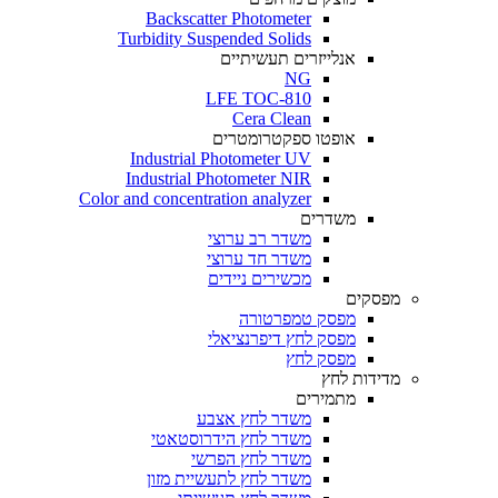
Backscatter Photometer
Turbidity Suspended Solids
אנלייזרים תעשיתיים
NG
LFE TOC-810
Cera Clean​
אופטו ספקטרומטרים
Industrial Photometer UV
Industrial Photometer NIR
Color and concentration analyzer
משדרים
משדר רב ערוצי
משדר חד ערוצי
מכשירים ניידים
מפסקים
מפסק טמפרטורה
מפסק לחץ דיפרנציאלי
מפסק לחץ
מדידות לחץ
מתמירים
משדר לחץ אצבע
משדר לחץ הידרוסטאטי
משדר לחץ הפרשי
משדר לחץ לתעשיית מזון