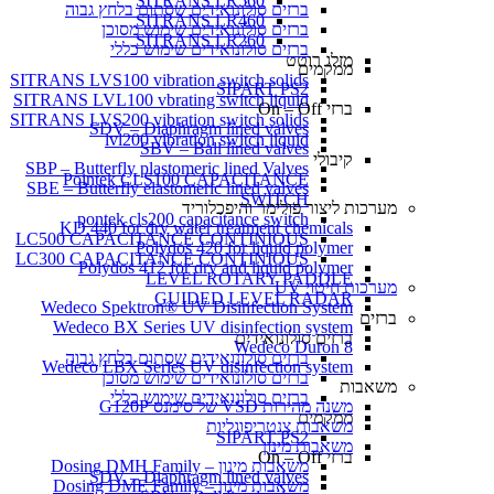
SITRANS LR560
ברזים סולונואידים שסתום בלחץ גבוה
SITRANS LR460
ברזים סולונואידים שימוש מסוכן
SITRANS LR260
ברזים סולונואידים שימוש כללי
מזלג רוטט
ממקמים
SITRANS LVS100 vibration switch solids
SIPART PS2
SITRANS LVL100 vbrating switch liquid
ברזי On – Off
SITRANS LVS200 vibration switch solids
SDV – Diaphragm lined valves
lvl200 vibration switch liquid
SBV – Ball lined valves
קיבולי
SBP – Butterfly plastomeric lined Valves
Pointek CLS100 CAPACITANCE
SBE – Butterfly elastomeric lined valves
SWITCH
מערכות ליצור פולימר והיפכלוריד
pontek cls200 capacitance switch
KD 440 for dry water treatment chemicals
LC500 CAPACITANCE CONTINIOUS
Polydos 420 for liquid polymer
LC300 CAPACITANCE CONTINIOUS
Polydos 412 for dry and liquid polymer
LEVEL ROTARY PADDLE
מערכות חיטוי UV
GUIDED LEVEL RADAR
Wedeco Spektron® UV Disinfection System
ברזים
Wedeco BX Series UV disinfection system
ברזים סולונואידים
Wedeco Duron 8
ברזים סולונואידים שסתום בלחץ גבוה
Wedeco LBX Series UV disinfection system
ברזים סולונואידים שימוש מסוכן
משאבות
ברזים סולונואידים שימוש כללי
משנה מהירות VSD של סימנס G120P
ממקמים
משאבות צנטריפוגליות
SIPART PS2
משאבות מינון
ברזי On – Off
משאבות מינון – Dosing DMH Family
SDV – Diaphragm lined valves
משאבות מינון – Dosing DME Family