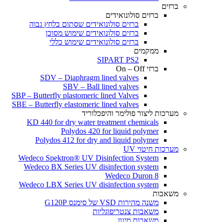
ברזים
ברזים סולונואידים
ברזים סולונואידים שסתום בלחץ גבוה
ברזים סולונואידים שימוש מסוכן
ברזים סולונואידים שימוש כללי
ממקמים
SIPART PS2
ברזי On – Off
SDV – Diaphragm lined valves
SBV – Ball lined valves
SBP – Butterfly plastomeric lined Valves
SBE – Butterfly elastomeric lined valves
מערכות ליצור פולימר והיפכלוריד
KD 440 for dry water treatment chemicals
Polydos 420 for liquid polymer
Polydos 412 for dry and liquid polymer
מערכות חיטוי UV
Wedeco Spektron® UV Disinfection System
Wedeco BX Series UV disinfection system
Wedeco Duron 8
Wedeco LBX Series UV disinfection system
משאבות
משנה מהירות VSD של סימנס G120P
משאבות צנטריפוגליות
משאבות מינון