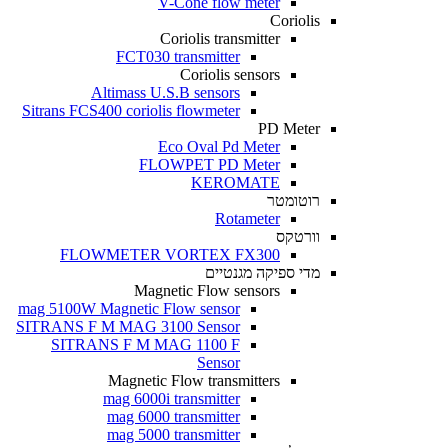
V-Cone flow meter
Coriolis
Coriolis transmitter
FCT030 transmitter
Coriolis sensors
Altimass U.S.B sensors
Sitrans FCS400 coriolis flowmeter
PD Meter
Eco Oval Pd Meter
FLOWPET PD Meter
KEROMATE
רוטומטר
Rotameter
וורטקס
FLOWMETER VORTEX FX300
מדי ספיקה מגנטיים
Magnetic Flow sensors
mag 5100W Magnetic Flow sensor
SITRANS F M MAG 3100 Sensor
SITRANS F M MAG 1100 F
Sensor
Magnetic Flow transmitters
mag 6000i transmitter
mag 6000 transmitter
mag 5000 transmitter