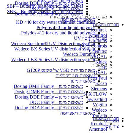
SBV – Ball lined valves
משאבות מינון – Dosing DDE Family
SBP – Butterfly plastomeric lined Valves
משאבות מינון – DDC Family
SBE – Butterfly elastomeric lined valves
משאבות מינון – Dosing DDA Family
מערכות ליצור פולימר והיפכלוריד
משאבות דיאפרגמה
KD 440 for dry water treatment chemicals
חברות מיוצגות
Polydos 420 for liquid polymer
Kemtrak
Polydos 412 for dry and liquid polymer
Ameritrol
מערכות חיטוי UV
Grundfos
Wedeco Spektron® UV Disinfection System
Delta Controls
Wedeco BX Series UV disinfection system
Chemitec
Wedeco Duron 8
ARGAL
Wedeco LBX Series UV disinfection system
Knick
משאבות
LFE
משנה מהירות VSD של סימנס G120P
OVAL
משאבות צנטריפוגליות
Peter Paul
משאבות מינון
S::can
משאבות מינון – Dosing DMH Family
Siemens
משאבות מינון – Dosing DME Family
SPX FLOW
משאבות מינון – Dosing DDE Family
Swissfluid
משאבות מינון – DDC Family
Vögtlin
משאבות מינון – Dosing DDA Family
Wedeco
משאבות דיאפרגמה
Yamada
חברות מיוצגות
מאמרים
Kemtrak
צור קשר
Ameritrol