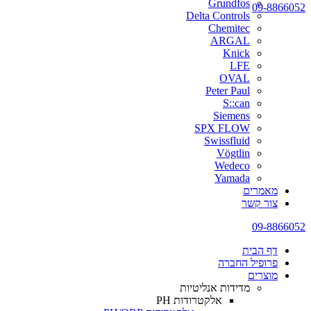
Grundfos
09-8866052
Delta Controls
Chemitec
ARGAL
Knick
LFE
OVAL
Peter Paul
S::can
Siemens
SPX FLOW
Swissfluid
Vögtlin
Wedeco
Yamada
מאמרים
צור קשר
09-8866052
דף הבית
פרופיל החברה
מוצרים
מדידות אנליטיות
אלקטרודות PH