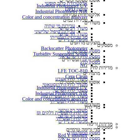
אופטו ספקטרומטרים
אלקטרודת כלור חופשי
Industrial Photometer UV
שיטת DPD
Industrial Photometer NIR
אלקטרודות עכירות
Color and concentration analyzer
עכירות במים
משדרים
עכירות מי שתיה
משדר רב ערוצי
עכירות טיפול שלישוני
משדר חד ערוצי
מד עכירות תעשייתי
מכשירים ניידים
מוצקים מרחפים
מפסקים
Backscatter Photometer
מפסק טמפרטורה
Turbidity Suspended Solids
מפסק לחץ דיפרנציאלי
אנלייזרים תעשיתיים
מפסק לחץ
NG
מדידות לחץ
LFE TOC-810
מתמירים
Cera Clean​
משדר לחץ אצבע
אופטו ספקטרומטרים
משדר לחץ הידרוסטאטי
Industrial Photometer UV
משדר לחץ הפרשי
Industrial Photometer NIR
משדר לחץ לתעשיית מזון
Color and concentration analyzer
משדר לחץ תעשייתי
משדרים
מדי לחץ
משדר רב ערוצי
מד לחץ לתעשיית דלקים וגז
משדר חד ערוצי
מד לחץ תעשייתי
מכשירים ניידים
מדידות זרימה
מפסקים
מדי זרימה טרמיים
מפסק טמפרטורה
Red Y industry
מפסק לחץ דיפרנציאלי