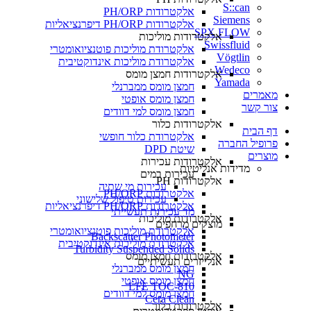
S::can
אלקטרודות PH/ORP
Siemens
אלקטרודות PH/ORP דיפרנציאליות
SPX FLOW
אלקטרודות מוליכות
Swissfluid
אלקטרודת מוליכות פוטנציואומטרי
Vögtlin
אלקטרודת מוליכות אינדוקטיבית
Wedeco
אלקטרודות חמצן מומס
Yamada
חמצן מומס ממברנלי
מאמרים
חמצן מומס אופטי
צור קשר
חמצן מומס למי דוודים
אלקטרודות כלור
דף הבית
אלקטרודת כלור חופשי
פרופיל החברה
שיטת DPD
מוצרים
אלקטרודות עכירות
מדידות אנליטיות
עכירות במים
אלקטרודות PH
עכירות מי שתיה
אלקטרודות PH/ORP
עכירות טיפול שלישוני
אלקטרודות PH/ORP דיפרנציאליות
מד עכירות תעשייתי
אלקטרודות מוליכות
מוצקים מרחפים
אלקטרודת מוליכות פוטנציואומטרי
Backscatter Photometer
אלקטרודת מוליכות אינדוקטיבית
Turbidity Suspended Solids
אלקטרודות חמצן מומס
אנלייזרים תעשיתיים
חמצן מומס ממברנלי
NG
חמצן מומס אופטי
LFE TOC-810
חמצן מומס למי דוודים
Cera Clean​
אלקטרודות כלור