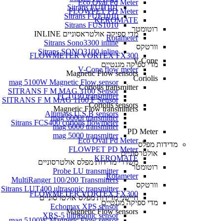
Eco Oval Pd Meter
Sitrans FUH101
FLOWPET PD Meter
Sitrans FUE1010
KEROMATE
Sitrans FUS1010
רוטומטר
מדי ספיקה אולטראסוניים INLINE
Rotameter
Sitrans Sono3300 inline
וורטקס
Sitrans SONO3100 inline
FLOWMETER VORTEX FX300
V-Cone
מדי ספיקה מגנטיים
V-Cone flow meter
Magnetic Flow sensors
Coriolis
mag 5100W Magnetic Flow sensor
Coriolis transmitter
SITRANS F M MAG 3100 Sensor
FCT030 transmitter
SITRANS F M MAG 1100 F Sensor
Coriolis sensors
Magnetic Flow transmitters
Altimass U.S.B sensors
mag 6000i transmitter
Sitrans FCS400 coriolis flowmeter
mag 6000 transmitter
PD Meter
mag 5000 transmitter
Eco Oval Pd Meter
מדידות מפלס
FLOWPET PD Meter
אולטרסוניים
KEROMATE
משדרי מדידות מפלס אולטרסוניים
רוטומטר
Probe LU transmitter
Rotameter
MultiRanger 100/200 Transmitters
וורטקס
Sitrans LUT400 ultrasonic transmitter
FLOWMETER VORTEX FX300
חיישני מדידות מפלס אולטרסוניים
מדי ספיקה מגנטיים
Echomax XPS sensor
Magnetic Flow sensors
XRS-5 ultrasonic sensor
mag 5100W Magnetic Flow sensor