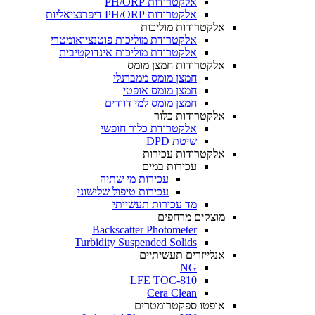
אלקטרודות PH/ORP
אלקטרודות PH/ORP דיפרנציאליות
אלקטרודות מוליכות
אלקטרודת מוליכות פוטנציואומטרי
אלקטרודת מוליכות אינדוקטיבית
אלקטרודות חמצן מומס
חמצן מומס ממברנלי
חמצן מומס אופטי
חמצן מומס למי דוודים
אלקטרודות כלור
אלקטרודת כלור חופשי
שיטת DPD
אלקטרודות עכירות
עכירות במים
עכירות מי שתיה
עכירות טיפול שלישוני
מד עכירות תעשייתי
מוצקים מרחפים
Backscatter Photometer
Turbidity Suspended Solids
אנלייזרים תעשיתיים
NG
LFE TOC-810
Cera Clean​
אופטו ספקטרומטרים