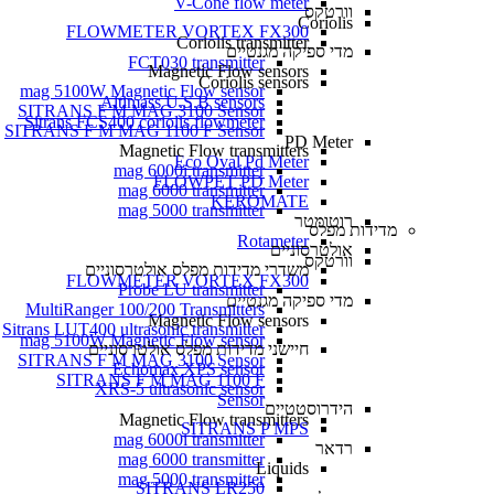
V-Cone flow meter
וורטקס
Coriolis
FLOWMETER VORTEX FX300
Coriolis transmitter
מדי ספיקה מגנטיים
FCT030 transmitter
Magnetic Flow sensors
Coriolis sensors
mag 5100W Magnetic Flow sensor
Altimass U.S.B sensors
SITRANS F M MAG 3100 Sensor
Sitrans FCS400 coriolis flowmeter
SITRANS F M MAG 1100 F Sensor
PD Meter
Magnetic Flow transmitters
Eco Oval Pd Meter
mag 6000i transmitter
FLOWPET PD Meter
mag 6000 transmitter
KEROMATE
mag 5000 transmitter
רוטומטר
מדידות מפלס
Rotameter
אולטרסוניים
וורטקס
משדרי מדידות מפלס אולטרסוניים
FLOWMETER VORTEX FX300
Probe LU transmitter
מדי ספיקה מגנטיים
MultiRanger 100/200 Transmitters
Magnetic Flow sensors
Sitrans LUT400 ultrasonic transmitter
mag 5100W Magnetic Flow sensor
חיישני מדידות מפלס אולטרסוניים
SITRANS F M MAG 3100 Sensor
Echomax XPS sensor
SITRANS F M MAG 1100 F
XRS-5 ultrasonic sensor
Sensor
הידרוסטטיים
Magnetic Flow transmitters
SITRANS P MPS
mag 6000i transmitter
רדאר
mag 6000 transmitter
Liquids
mag 5000 transmitter
SITRANS LR250