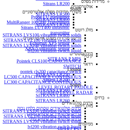
מדידות מפלס
Sitrans LR200
אולטרסוניים
Solids
משדרי מדידות מפלס אולטרסוניים
SITRANS LR560
Probe LU transmitter
SITRANS LR460
MultiRanger 100/200 Transmitters
SITRANS LR260
Sitrans LUT400 ultrasonic
מזלג רוטט
transmitter
SITRANS LVS100 vibration switch solids
חיישני מדידות מפלס אולטרסוניים
SITRANS LVL100 vbrating switch liquid
Echomax XPS sensor
SITRANS LVS200 vibration switch solids
XRS-5 ultrasonic sensor
lvl200 vibration switch liquid
הידרוסטטיים
קיבולי
SITRANS P MPS
Pointek CLS100 CAPACITANCE
רדאר
SWITCH
Liquids
pontek cls200 capacitance switch
SITRANS LR250
LC500 CAPACITANCE CONTINIOUS
Sitrans LR200
LC300 CAPACITANCE CONTINIOUS
Solids
LEVEL ROTARY PADDLE
SITRANS LR560
GUIDED LEVEL RADAR
SITRANS LR460
ברזים
SITRANS LR260
ברזים סולונואידים
מזלג רוטט
ברזים סולונואידים שסתום בלחץ גבוה
SITRANS LVS100 vibration switch solids
ברזים סולונואידים שימוש מסוכן
SITRANS LVL100 vbrating switch liquid
ברזים סולונואידים שימוש כללי
SITRANS LVS200 vibration switch solids
ממקמים
lvl200 vibration switch liquid
SIPART PS2