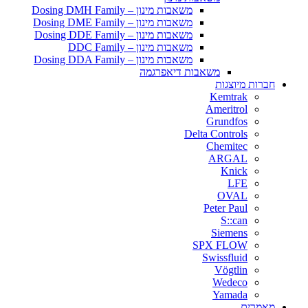
משאבות מינון – Dosing DMH Family
משאבות מינון – Dosing DME Family
משאבות מינון – Dosing DDE Family
משאבות מינון – DDC Family
משאבות מינון – Dosing DDA Family
משאבות דיאפרגמה
חברות מיוצגות
Kemtrak
Ameritrol
Grundfos
Delta Controls
Chemitec
ARGAL
Knick
LFE
OVAL
Peter Paul
S::can
Siemens
SPX FLOW
Swissfluid
Vögtlin
Wedeco
Yamada
מאמרים