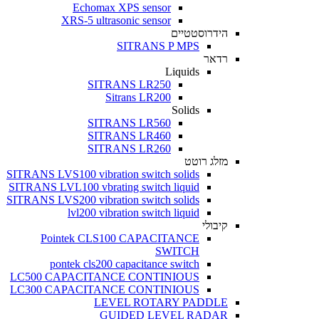
Echomax XPS sensor
XRS-5 ultrasonic sensor
הידרוסטטיים
SITRANS P MPS
רדאר
Liquids
SITRANS LR250
Sitrans LR200
Solids
SITRANS LR560
SITRANS LR460
SITRANS LR260
מזלג רוטט
SITRANS LVS100 vibration switch solids
SITRANS LVL100 vbrating switch liquid
SITRANS LVS200 vibration switch solids
lvl200 vibration switch liquid
קיבולי
Pointek CLS100 CAPACITANCE
SWITCH
pontek cls200 capacitance switch
LC500 CAPACITANCE CONTINIOUS
LC300 CAPACITANCE CONTINIOUS
LEVEL ROTARY PADDLE
GUIDED LEVEL RADAR