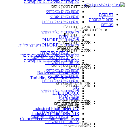
אלקטרודת מוליכות אינדוקטיבית
אלקטרודות חמצן מומס
חמצן מומס ממברנלי
דף הבית
חמצן מומס אופטי
פרופיל החברה
חמצן מומס למי דוודים
מוצרים
אלקטרודות כלור
מדידות אנליטיות
אלקטרודת כלור חופשי
אלקטרודות PH
שיטת DPD
אלקטרודות PH/ORP
אלקטרודות עכירות
אלקטרודות PH/ORP דיפרנציאליות
עכירות במים
אלקטרודות מוליכות
עכירות מי שתיה
אלקטרודת מוליכות פוטנציואומטרי
עכירות טיפול שלישוני
אלקטרודת מוליכות אינדוקטיבית
מד עכירות תעשייתי
אלקטרודות חמצן מומס
מוצקים מרחפים
חמצן מומס ממברנלי
Backscatter Photometer
חמצן מומס אופטי
Turbidity Suspended Solids
חמצן מומס למי דוודים
אנלייזרים תעשיתיים
אלקטרודות כלור
NG
אלקטרודת כלור חופשי
LFE TOC-810
שיטת DPD
Cera Clean​
אלקטרודות עכירות
אופטו ספקטרומטרים
עכירות במים
Industrial Photometer UV
עכירות מי שתיה
Industrial Photometer NIR
עכירות טיפול שלישוני
Color and concentration analyzer
מד עכירות תעשייתי
משדרים
מוצקים מרחפים