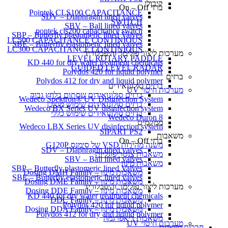
קיבולי
ברזי On – Off
Pointek CLS100 CAPACITANCE
SDV – Diaphragm lined valves
SWITCH
SBV – Ball lined valves
pontek cls200 capacitance switch
SBP – Butterfly plastomeric lined Valves
LC500 CAPACITANCE CONTINIOUS
SBE – Butterfly elastomeric lined valves
LC300 CAPACITANCE CONTINIOUS
מערכות ליצור פולימר והיפכלוריד
LEVEL ROTARY PADDLE
KD 440 for dry water treatment chemicals
GUIDED LEVEL RADAR
Polydos 420 for liquid polymer
ברזים
Polydos 412 for dry and liquid polymer
ברזים סולונואידים
מערכות חיטוי UV
ברזים סולונואידים שסתום בלחץ גבוה
Wedeco Spektron® UV Disinfection System
ברזים סולונואידים שימוש מסוכן
Wedeco BX Series UV disinfection system
ברזים סולונואידים שימוש כללי
Wedeco Duron 8
ממקמים
Wedeco LBX Series UV disinfection system
SIPART PS2
משאבות
ברזי On – Off
משנה מהירות VSD של סימנס G120P
SDV – Diaphragm lined valves
משאבות צנטריפוגליות
SBV – Ball lined valves
משאבות מינון
SBP – Butterfly plastomeric lined Valves
משאבות מינון – Dosing DMH Family
SBE – Butterfly elastomeric lined valves
משאבות מינון – Dosing DME Family
מערכות ליצור פולימר והיפכלוריד
משאבות מינון – Dosing DDE Family
KD 440 for dry water treatment chemicals
משאבות מינון – DDC Family
Polydos 420 for liquid polymer
משאבות מינון – Dosing DDA Family
Polydos 412 for dry and liquid polymer
משאבות דיאפרגמה
מערכות חיטוי UV
חברות מיוצגות