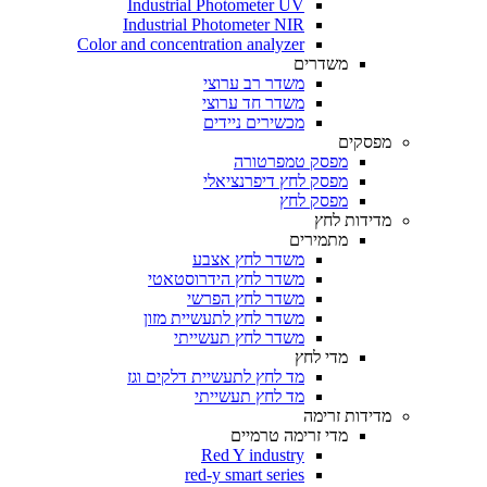
Industrial Photometer UV
Industrial Photometer NIR
Color and concentration analyzer
משדרים
משדר רב ערוצי
משדר חד ערוצי
מכשירים ניידים
מפסקים
מפסק טמפרטורה
מפסק לחץ דיפרנציאלי
מפסק לחץ
מדידות לחץ
מתמירים
משדר לחץ אצבע
משדר לחץ הידרוסטאטי
משדר לחץ הפרשי
משדר לחץ לתעשיית מזון
משדר לחץ תעשייתי
מדי לחץ
מד לחץ לתעשיית דלקים וגז
מד לחץ תעשייתי
מדידות זרימה
מדי זרימה טרמיים
Red Y industry
red-y smart series