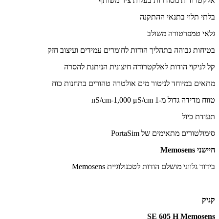
אלקטרודות מסודרות בעלות ציר משותף
בלתי תלוי בתנאי ההתקנה
גלאי טמפרטורה משולב
בטיחות גבוהה בתהליך הודות לחומרים עמידים ועיצוב חזק
קל לניקוי הודות לאלקטרודה חיצונית הניתנת להסרה
מתאים במיוחד לניטור מים אולטרה טהורים בתחנות כוח
טווח מדידה גדול מ-1 nS/cm-1,000 μS/cm
תעודת כיול
סימולטורים מתאימים של PortaSim
חיישני Memosens
בידוד גלווני מושלם הודות לטכנולוגיית Memosens
קניק
SE 605 H Memosens