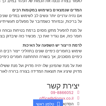
לאמוד בצורה נכונה את הכמות של הכלור במים. כך מ
המדים שנמצאים בשימוש במקומות רבים
אם נהיה ערניים יותר ונשים לב לשימוש במדים שוני
על בריכות, ובמיוחד כשמדובר על מפעלים תעשייתיים
על מנת להפעיל מתקן מסוים ברמת בטיחות גבוהה וע
חומר כזה, אם נגדיר זאת כך. מכשיר כזה שיבדוק בצו
לרמת הייצור יש השפעה על האיכות
שימוש בחומרים כימיים שונים בתהליכי ייצור רבים ה
כימיים מסוכנים, אך בשורה התחתונה חומרים כימיים
זאת על מנת שהמינון שלו יהיה מדויק ועל מנת ששילוב
מדויק שיציג את תוצאות המדידה בצורה ברורה לאורך 
יצירת קשר
09-8866052
office@dionyx.co.il
הסדנא 13 רעננה
טלפון ראשי