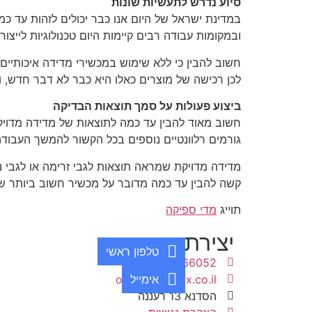
סיוע נדרש לתעשיות שונות
במדינת ישראל של היום אנו כבר יכולים לזהות עד כמ
ובמקומות עבודה רבים קיימות היום טכנולוגיות ליי
חשוב להבין כי ללא שימוש במכשירי מדידה איכותיים
לכן רכישה של מוצרים כאלו היא כבר לא דבר חדש, וא
ביצוע פעולות על סמך תוצאות הבדיקה
חשוב מאוד להבין עד כמה לתוצאות של מדידה מדויק
גורמים רלוונטיים נוספים בכל הקשור להמשך העבוד
מדידה מדויקת שמראה תוצאות לגבי זרימה או לגבי נתו
קשה להבין עד כמה מדובר על מכשיר חשוב ביותר שצ
תוייג
מדי ספיקה
יצירת קשר
טלפון ראשי
09-8866052
office@dionyx.co.il
אימייל
הסדנא 13 רעננה