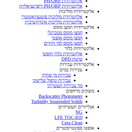
אלקטרודות PH/ORP
אלקטרודות PH/ORP דיפרנציאליות
אלקטרודות מוליכות
אלקטרודת מוליכות פוטנציואומטרי
אלקטרודת מוליכות אינדוקטיבית
אלקטרודות חמצן מומס
חמצן מומס ממברנלי
חמצן מומס אופטי
חמצן מומס למי דוודים
אלקטרודות כלור
אלקטרודת כלור חופשי
שיטת DPD
אלקטרודות עכירות
עכירות במים
עכירות מי שתיה
עכירות טיפול שלישוני
מד עכירות תעשייתי
מוצקים מרחפים
Backscatter Photometer
Turbidity Suspended Solids
אנלייזרים תעשיתיים
NG
LFE TOC-810
Cera Clean​
אופטו ספקטרומטרים