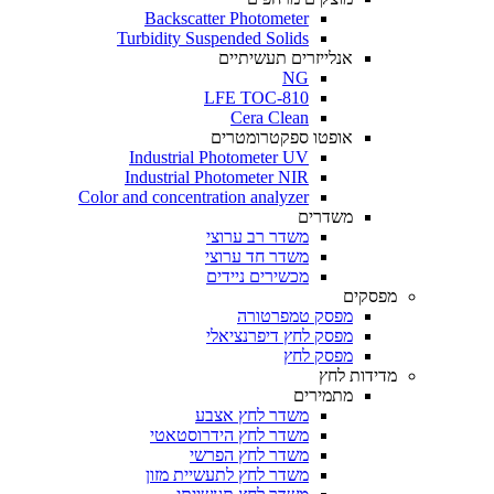
Backscatter Photometer
Turbidity Suspended Solids
אנלייזרים תעשיתיים
NG
LFE TOC-810
Cera Clean​
אופטו ספקטרומטרים
Industrial Photometer UV
Industrial Photometer NIR
Color and concentration analyzer
משדרים
משדר רב ערוצי
משדר חד ערוצי
מכשירים ניידים
מפסקים
מפסק טמפרטורה
מפסק לחץ דיפרנציאלי
מפסק לחץ
מדידות לחץ
מתמירים
משדר לחץ אצבע
משדר לחץ הידרוסטאטי
משדר לחץ הפרשי
משדר לחץ לתעשיית מזון