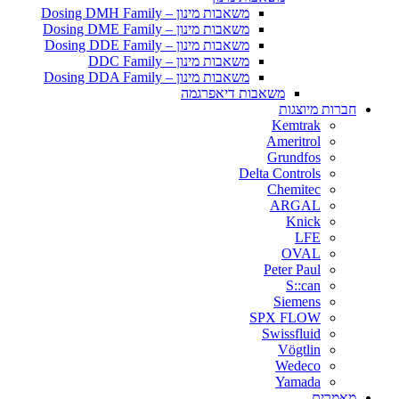
משאבות מינון – Dosing DMH Family
משאבות מינון – Dosing DME Family
משאבות מינון – Dosing DDE Family
משאבות מינון – DDC Family
משאבות מינון – Dosing DDA Family
משאבות דיאפרגמה
חברות מיוצגות
Kemtrak
Ameritrol
Grundfos
Delta Controls
Chemitec
ARGAL
Knick
LFE
OVAL
Peter Paul
S::can
Siemens
SPX FLOW
Swissfluid
Vögtlin
Wedeco
Yamada
מאמרים