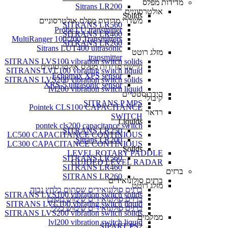
מדידות מפלס
Sitrans LR200
אולטרסוניים
Solids
משדרי מדידות מפלס אולטרסוניים
SITRANS LR560
Probe LU transmitter
SITRANS LR460
MultiRanger 100/200 Transmitters
SITRANS LR260
Sitrans LUT400 ultrasonic
מזלג רוטט
transmitter
SITRANS LVS100 vibration switch solids
חיישני מדידות מפלס אולטרסוניים
SITRANS LVL100 vbrating switch liquid
Echomax XPS sensor
SITRANS LVS200 vibration switch solids
XRS-5 ultrasonic sensor
lvl200 vibration switch liquid
הידרוסטטיים
קיבולי
SITRANS P MPS
Pointek CLS100 CAPACITANCE
רדאר
SWITCH
Liquids
pontek cls200 capacitance switch
SITRANS LR250
LC500 CAPACITANCE CONTINIOUS
Sitrans LR200
LC300 CAPACITANCE CONTINIOUS
Solids
LEVEL ROTARY PADDLE
SITRANS LR560
GUIDED LEVEL RADAR
SITRANS LR460
ברזים
SITRANS LR260
ברזים סולונואידים
מזלג רוטט
ברזים סולונואידים שסתום בלחץ גבוה
SITRANS LVS100 vibration switch solids
ברזים סולונואידים שימוש מסוכן
SITRANS LVL100 vbrating switch liquid
ברזים סולונואידים שימוש כללי
SITRANS LVS200 vibration switch solids
ממקמים
lvl200 vibration switch liquid
SIPART PS2