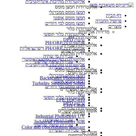
אלקטרודת מוליכות אינדוקטיבית
אלקטרודות חמצן מומס
חמצן מומס ממברנלי
דף הבית
חמצן מומס אופטי
פרופיל החברה
חמצן מומס למי דוודים
מוצרים
אלקטרודות כלור
מדידות אנליטיות
אלקטרודת כלור חופשי
אלקטרודות PH
שיטת DPD
אלקטרודות PH/ORP
אלקטרודות עכירות
אלקטרודות PH/ORP דיפרנציאליות
עכירות במים
אלקטרודות מוליכות
עכירות מי שתיה
אלקטרודת מוליכות פוטנציואומטרי
עכירות טיפול שלישוני
אלקטרודת מוליכות אינדוקטיבית
מד עכירות תעשייתי
אלקטרודות חמצן מומס
מוצקים מרחפים
חמצן מומס ממברנלי
Backscatter Photometer
חמצן מומס אופטי
Turbidity Suspended Solids
חמצן מומס למי דוודים
אנלייזרים תעשיתיים
אלקטרודות כלור
NG
אלקטרודת כלור חופשי
LFE TOC-810
שיטת DPD
Cera Clean​
אלקטרודות עכירות
אופטו ספקטרומטרים
עכירות במים
Industrial Photometer UV
עכירות מי שתיה
Industrial Photometer NIR
עכירות טיפול שלישוני
Color and concentration analyzer
מד עכירות תעשייתי
משדרים
מוצקים מרחפים