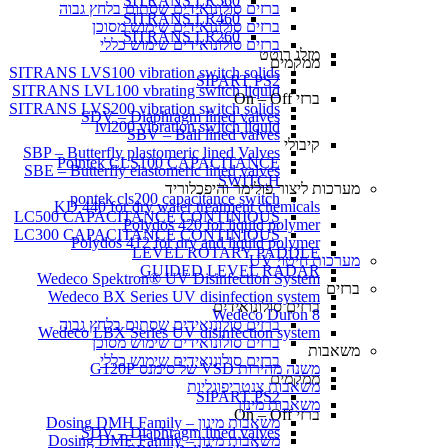
SITRANS LR560
ברזים סולונואידים שסתום בלחץ גבוה
SITRANS LR460
ברזים סולונואידים שימוש מסוכן
SITRANS LR260
ברזים סולונואידים שימוש כללי
מזלג רוטט
ממקמים
SITRANS LVS100 vibration switch solids
SIPART PS2
SITRANS LVL100 vbrating switch liquid
ברזי On – Off
SITRANS LVS200 vibration switch solids
SDV – Diaphragm lined valves
lvl200 vibration switch liquid
SBV – Ball lined valves
קיבולי
SBP – Butterfly plastomeric lined Valves
Pointek CLS100 CAPACITANCE
SBE – Butterfly elastomeric lined valves
SWITCH
מערכות ליצור פולימר והיפכלוריד
pontek cls200 capacitance switch
KD 440 for dry water treatment chemicals
LC500 CAPACITANCE CONTINIOUS
Polydos 420 for liquid polymer
LC300 CAPACITANCE CONTINIOUS
Polydos 412 for dry and liquid polymer
LEVEL ROTARY PADDLE
מערכות חיטוי UV
GUIDED LEVEL RADAR
Wedeco Spektron® UV Disinfection System
ברזים
Wedeco BX Series UV disinfection system
ברזים סולונואידים
Wedeco Duron 8
ברזים סולונואידים שסתום בלחץ גבוה
Wedeco LBX Series UV disinfection system
ברזים סולונואידים שימוש מסוכן
משאבות
ברזים סולונואידים שימוש כללי
משנה מהירות VSD של סימנס G120P
ממקמים
משאבות צנטריפוגליות
SIPART PS2
משאבות מינון
ברזי On – Off
משאבות מינון – Dosing DMH Family
SDV – Diaphragm lined valves
משאבות מינון – Dosing DME Family