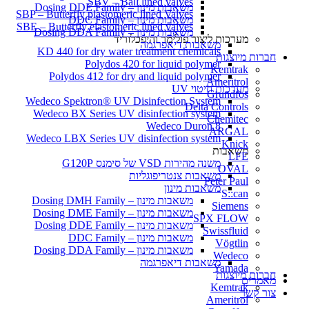
SBV – Ball lined valves
משאבות מינון – Dosing DDE Family
SBP – Butterfly plastomeric lined Valves
משאבות מינון – DDC Family
SBE – Butterfly elastomeric lined valves
משאבות מינון – Dosing DDA Family
מערכות ליצור פולימר והיפכלוריד
משאבות דיאפרגמה
KD 440 for dry water treatment chemicals
חברות מיוצגות
Polydos 420 for liquid polymer
Kemtrak
Polydos 412 for dry and liquid polymer
Ameritrol
מערכות חיטוי UV
Grundfos
Wedeco Spektron® UV Disinfection System
Delta Controls
Wedeco BX Series UV disinfection system
Chemitec
Wedeco Duron 8
ARGAL
Wedeco LBX Series UV disinfection system
Knick
משאבות
LFE
משנה מהירות VSD של סימנס G120P
OVAL
משאבות צנטריפוגליות
Peter Paul
משאבות מינון
S::can
משאבות מינון – Dosing DMH Family
Siemens
משאבות מינון – Dosing DME Family
SPX FLOW
משאבות מינון – Dosing DDE Family
Swissfluid
משאבות מינון – DDC Family
Vögtlin
משאבות מינון – Dosing DDA Family
Wedeco
משאבות דיאפרגמה
Yamada
חברות מיוצגות
מאמרים
Kemtrak
צור קשר
Ameritrol