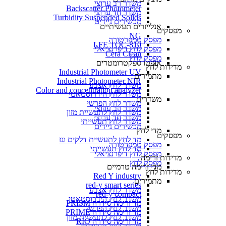
משדר רב ערוצי
Backscatter Photometer
משדר חד ערוצי
Turbidity Suspended Solids
מכשירים ניידים
אנלייזרים תעשיתיים
מפסקים
NG
מפסק טמפרטורה
LFE TOC-810
מפסק לחץ דיפרנציאלי
Cera Clean​
מפסק לחץ
אופטו ספקטרומטרים
מדידות לחץ
Industrial Photometer UV
מתמירים
Industrial Photometer NIR
משדר לחץ אצבע
Color and concentration analyzer
משדר לחץ הידרוסטאטי
משדרים
משדר לחץ הפרשי
משדר רב ערוצי
משדר לחץ לתעשיית מזון
משדר חד ערוצי
משדר לחץ תעשייתי
מכשירים ניידים
מדי לחץ
מפסקים
מד לחץ לתעשיית דלקים וגז
מפסק טמפרטורה
מד לחץ תעשייתי
מפסק לחץ דיפרנציאלי
מדידות זרימה
מפסק לחץ
מדי זרימה טרמיים
מדידות לחץ
Red Y industry
מתמירים
red-y smart series
משדר לחץ אצבע
red-y compact
משדר לחץ הידרוסטאטי
מד זרימה סידרה PRISM
משדר לחץ הפרשי
מד זרימה סידרה PRIME
משדר לחץ לתעשיית מזון
מד זרימה סידרה RIO