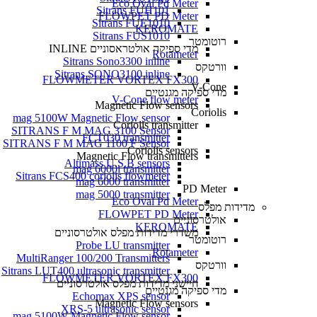
Eco Oval Pd Meter
Sitrans FUH101
FLOWPET PD Meter
Sitrans FUE1010
KEROMATE
Sitrans FUS1010
רוטומטר
מדי ספיקה אולטראסוניים INLINE
Rotameter
Sitrans Sono3300 inline
וורטקס
Sitrans SONO3100 inline
FLOWMETER VORTEX FX300
V-Cone
מדי ספיקה מגנטיים
V-Cone flow meter
Magnetic Flow sensors
Coriolis
mag 5100W Magnetic Flow sensor
Coriolis transmitter
SITRANS F M MAG 3100 Sensor
FCT030 transmitter
SITRANS F M MAG 1100 F Sensor
Coriolis sensors
Magnetic Flow transmitters
Altimass U.S.B sensors
mag 6000i transmitter
Sitrans FCS400 coriolis flowmeter
mag 6000 transmitter
PD Meter
mag 5000 transmitter
Eco Oval Pd Meter
מדידות מפלס
FLOWPET PD Meter
אולטרסוניים
KEROMATE
משדרי מדידות מפלס אולטרסוניים
רוטומטר
Probe LU transmitter
Rotameter
MultiRanger 100/200 Transmitters
וורטקס
Sitrans LUT400 ultrasonic transmitter
FLOWMETER VORTEX FX300
חיישני מדידות מפלס אולטרסוניים
מדי ספיקה מגנטיים
Echomax XPS sensor
Magnetic Flow sensors
XRS-5 ultrasonic sensor
mag 5100W Magnetic Flow sensor