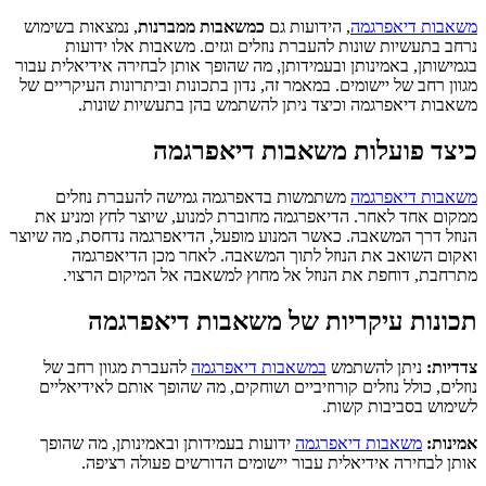
משאבות דיאפרגמה
, הידועות גם
כמשאבות ממברנות
, נמצאות בשימוש
נרחב בתעשיות שונות להעברת נוזלים וגזים. משאבות אלו ידועות
בגמישותן, באמינותן ובעמידותן, מה שהופך אותן לבחירה אידיאלית עבור
מגוון רחב של יישומים. במאמר זה, נדון בתכונות וביתרונות העיקריים של
משאבות דיאפרגמה וכיצד ניתן להשתמש בהן בתעשיות שונות.
כיצד פועלות משאבות דיאפרגמה
משאבות דיאפרגמה
משתמשות בדאפרגמה גמישה להעברת נוזלים
ממקום אחד לאחר. הדיאפרגמה מחוברת למנוע, שיוצר לחץ ומניע את
הנוזל דרך המשאבה. כאשר המנוע מופעל, הדיאפרגמה נדחסת, מה שיוצר
ואקום השואב את הנוזל לתוך המשאבה. לאחר מכן הדיאפרגמה
מתרחבת, דוחפת את הנוזל אל מחוץ למשאבה אל המיקום הרצוי.
תכונות עיקריות של משאבות דיאפרגמה
צדדיות:
ניתן להשתמש
במשאבות דיאפרגמה
להעברת מגוון רחב של
נוזלים, כולל נוזלים קורוזיביים ושוחקים, מה שהופך אותם לאידיאליים
לשימוש בסביבות קשות.
אמינות:
משאבות דיאפרגמה
ידועות בעמידותן ובאמינותן, מה שהופך
אותן לבחירה אידיאלית עבור יישומים הדורשים פעולה רציפה.