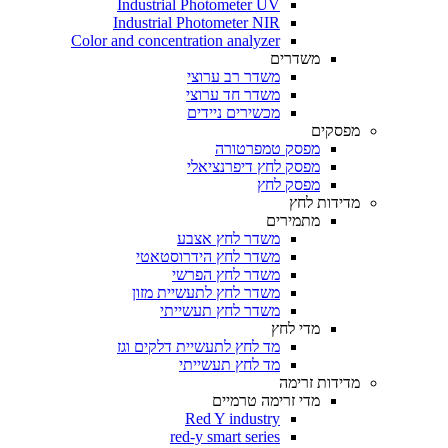
Industrial Photometer UV
Industrial Photometer NIR
Color and concentration analyzer
משדרים
משדר רב ערוצי
משדר חד ערוצי
מכשירים ניידים
מפסקים
מפסק טמפרטורה
מפסק לחץ דיפרנציאלי
מפסק לחץ
מדידות לחץ
מתמירים
משדר לחץ אצבע
משדר לחץ הידרוסטאטי
משדר לחץ הפרשי
משדר לחץ לתעשיית מזון
משדר לחץ תעשייתי
מדי לחץ
מד לחץ לתעשיית דלקים וגז
מד לחץ תעשייתי
מדידות זרימה
מדי זרימה טרמיים
Red Y industry
red-y smart series