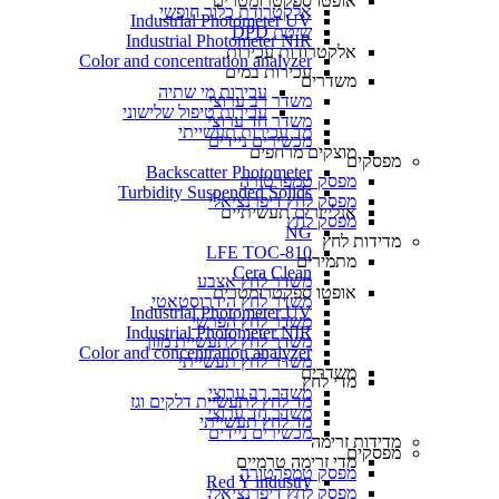
אופטו ספקטרומטרים
אלקטרודת כלור חופשי
Industrial Photometer UV
שיטת DPD
Industrial Photometer NIR
אלקטרודות עכירות
Color and concentration analyzer
עכירות במים
משדרים
עכירות מי שתיה
משדר רב ערוצי
עכירות טיפול שלישוני
משדר חד ערוצי
מד עכירות תעשייתי
מכשירים ניידים
מוצקים מרחפים
מפסקים
Backscatter Photometer
מפסק טמפרטורה
Turbidity Suspended Solids
מפסק לחץ דיפרנציאלי
אנלייזרים תעשיתיים
מפסק לחץ
NG
מדידות לחץ
LFE TOC-810
מתמירים
Cera Clean​
משדר לחץ אצבע
אופטו ספקטרומטרים
משדר לחץ הידרוסטאטי
Industrial Photometer UV
משדר לחץ הפרשי
Industrial Photometer NIR
משדר לחץ לתעשיית מזון
Color and concentration analyzer
משדר לחץ תעשייתי
משדרים
מדי לחץ
משדר רב ערוצי
מד לחץ לתעשיית דלקים וגז
משדר חד ערוצי
מד לחץ תעשייתי
מכשירים ניידים
מדידות זרימה
מפסקים
מדי זרימה טרמיים
מפסק טמפרטורה
Red Y industry
מפסק לחץ דיפרנציאלי