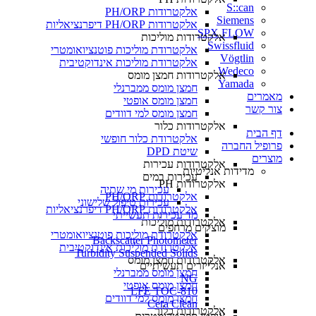
S::can
אלקטרודות PH/ORP
Siemens
אלקטרודות PH/ORP דיפרנציאליות
SPX FLOW
אלקטרודות מוליכות
Swissfluid
אלקטרודת מוליכות פוטנציואומטרי
Vögtlin
אלקטרודת מוליכות אינדוקטיבית
Wedeco
אלקטרודות חמצן מומס
Yamada
חמצן מומס ממברנלי
מאמרים
חמצן מומס אופטי
צור קשר
חמצן מומס למי דוודים
אלקטרודות כלור
דף הבית
אלקטרודת כלור חופשי
פרופיל החברה
שיטת DPD
מוצרים
אלקטרודות עכירות
מדידות אנליטיות
עכירות במים
אלקטרודות PH
עכירות מי שתיה
אלקטרודות PH/ORP
עכירות טיפול שלישוני
אלקטרודות PH/ORP דיפרנציאליות
מד עכירות תעשייתי
אלקטרודות מוליכות
מוצקים מרחפים
אלקטרודת מוליכות פוטנציואומטרי
Backscatter Photometer
אלקטרודת מוליכות אינדוקטיבית
Turbidity Suspended Solids
אלקטרודות חמצן מומס
אנלייזרים תעשיתיים
חמצן מומס ממברנלי
NG
חמצן מומס אופטי
LFE TOC-810
חמצן מומס למי דוודים
Cera Clean​
אלקטרודות כלור