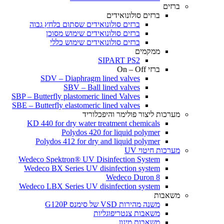
ברזים
ברזים סולונואידים
ברזים סולונואידים שסתום בלחץ גבוה
ברזים סולונואידים שימוש מסוכן
ברזים סולונואידים שימוש כללי
ממקמים
SIPART PS2
ברזי On – Off
SDV – Diaphragm lined valves
SBV – Ball lined valves
SBP – Butterfly plastomeric lined Valves
SBE – Butterfly elastomeric lined valves
מערכות ליצור פולימר והיפכלוריד
KD 440 for dry water treatment chemicals
Polydos 420 for liquid polymer
Polydos 412 for dry and liquid polymer
מערכות חיטוי UV
Wedeco Spektron® UV Disinfection System
Wedeco BX Series UV disinfection system
Wedeco Duron 8
Wedeco LBX Series UV disinfection system
משאבות
משנה מהירות VSD של סימנס G120P
משאבות צנטריפוגליות
משאבות מינון