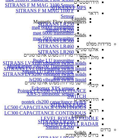
הידרוסטטיים
SITRANS F M MAG 3100 Sensor
SITRANS P MPS
SITRANS F M MAG 1100 F
רדאר
Sensor
Liquids
Magnetic Flow transmitters
SITRANS LR250
mag 6000i transmitter
Sitrans LR200
mag 6000 transmitter
Solids
mag 5000 transmitter
SITRANS LR560
מדידות מפלס
SITRANS LR460
אולטרסוניים
SITRANS LR260
משדרי מדידות מפלס אולטרסוניים
מזלג רוטט
Probe LU transmitter
SITRANS LVS100 vibration switch solids
MultiRanger 100/200 Transmitters
SITRANS LVL100 vbrating switch liquid
Sitrans LUT400 ultrasonic
SITRANS LVS200 vibration switch solids
transmitter
lvl200 vibration switch liquid
חיישני מדידות מפלס אולטרסוניים
קיבולי
Echomax XPS sensor
Pointek CLS100 CAPACITANCE
XRS-5 ultrasonic sensor
SWITCH
הידרוסטטיים
pontek cls200 capacitance switch
SITRANS P MPS
LC500 CAPACITANCE CONTINIOUS
רדאר
LC300 CAPACITANCE CONTINIOUS
Liquids
LEVEL ROTARY PADDLE
SITRANS LR250
GUIDED LEVEL RADAR
Sitrans LR200
ברזים
Solids
ברזים סולונואידים