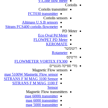
V-Cone flow meter
Coriolis
Coriolis transmitter
FCT030 transmitter
Coriolis sensors
Altimass U.S.B sensors
Sitrans FCS400 coriolis flowmeter
PD Meter
Eco Oval Pd Meter
FLOWPET PD Meter
KEROMATE
רוטומטר
Rotameter
וורטקס
FLOWMETER VORTEX FX300
מדי ספיקה מגנטיים
Magnetic Flow sensors
mag 5100W Magnetic Flow sensor
SITRANS F M MAG 3100 Sensor
SITRANS F M MAG 1100 F
Sensor
Magnetic Flow transmitters
mag 6000i transmitter
mag 6000 transmitter
mag 5000 transmitter