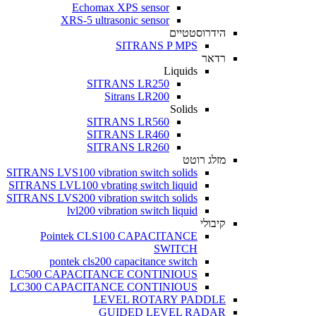
Echomax XPS sensor
XRS-5 ultrasonic sensor
הידרוסטטיים
SITRANS P MPS
רדאר
Liquids
SITRANS LR250
Sitrans LR200
Solids
SITRANS LR560
SITRANS LR460
SITRANS LR260
מזלג רוטט
SITRANS LVS100 vibration switch solids
SITRANS LVL100 vbrating switch liquid
SITRANS LVS200 vibration switch solids
lvl200 vibration switch liquid
קיבולי
Pointek CLS100 CAPACITANCE
SWITCH
pontek cls200 capacitance switch
LC500 CAPACITANCE CONTINIOUS
LC300 CAPACITANCE CONTINIOUS
LEVEL ROTARY PADDLE
GUIDED LEVEL RADAR