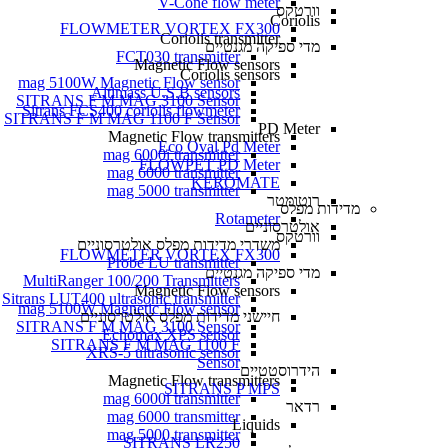
V-Cone flow meter
וורטקס
Coriolis
FLOWMETER VORTEX FX300
Coriolis transmitter
מדי ספיקה מגנטיים
FCT030 transmitter
Magnetic Flow sensors
Coriolis sensors
mag 5100W Magnetic Flow sensor
Altimass U.S.B sensors
SITRANS F M MAG 3100 Sensor
Sitrans FCS400 coriolis flowmeter
SITRANS F M MAG 1100 F Sensor
PD Meter
Magnetic Flow transmitters
Eco Oval Pd Meter
mag 6000i transmitter
FLOWPET PD Meter
mag 6000 transmitter
KEROMATE
mag 5000 transmitter
רוטומטר
מדידות מפלס
Rotameter
אולטרסוניים
וורטקס
משדרי מדידות מפלס אולטרסוניים
FLOWMETER VORTEX FX300
Probe LU transmitter
מדי ספיקה מגנטיים
MultiRanger 100/200 Transmitters
Magnetic Flow sensors
Sitrans LUT400 ultrasonic transmitter
mag 5100W Magnetic Flow sensor
חיישני מדידות מפלס אולטרסוניים
SITRANS F M MAG 3100 Sensor
Echomax XPS sensor
SITRANS F M MAG 1100 F
XRS-5 ultrasonic sensor
Sensor
הידרוסטטיים
Magnetic Flow transmitters
SITRANS P MPS
mag 6000i transmitter
רדאר
mag 6000 transmitter
Liquids
mag 5000 transmitter
SITRANS LR250