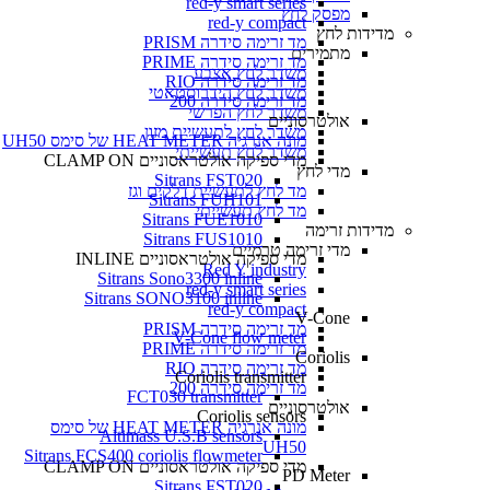
red-y smart series
מפסק לחץ
red-y compact
מדידות לחץ
מד זרימה סידרה PRISM
מתמירים
מד זרימה סידרה PRIME
משדר לחץ אצבע
מד זרימה סידרה RIO
משדר לחץ הידרוסטאטי
מד זרימה סידרה 200
משדר לחץ הפרשי
אולטרסוניים
משדר לחץ לתעשיית מזון
מונה אנרגיה HEAT METER של סימס UH50
משדר לחץ תעשייתי
מדי ספיקה אולטראסוניים CLAMP ON
מדי לחץ
Sitrans FST020
מד לחץ לתעשיית דלקים וגז
Sitrans FUH101
מד לחץ תעשייתי
Sitrans FUE1010
מדידות זרימה
Sitrans FUS1010
מדי זרימה טרמיים
מדי ספיקה אולטראסוניים INLINE
Red Y industry
Sitrans Sono3300 inline
red-y smart series
Sitrans SONO3100 inline
red-y compact
V-Cone
מד זרימה סידרה PRISM
V-Cone flow meter
מד זרימה סידרה PRIME
Coriolis
מד זרימה סידרה RIO
Coriolis transmitter
מד זרימה סידרה 200
FCT030 transmitter
אולטרסוניים
Coriolis sensors
מונה אנרגיה HEAT METER של סימס
Altimass U.S.B sensors
UH50
Sitrans FCS400 coriolis flowmeter
מדי ספיקה אולטראסוניים CLAMP ON
PD Meter
Sitrans FST020