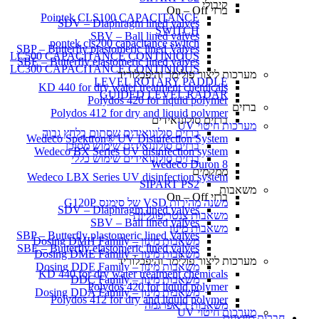
קיבולי
ברזי On – Off
Pointek CLS100 CAPACITANCE
SDV – Diaphragm lined valves
SWITCH
SBV – Ball lined valves
pontek cls200 capacitance switch
SBP – Butterfly plastomeric lined Valves
LC500 CAPACITANCE CONTINIOUS
SBE – Butterfly elastomeric lined valves
LC300 CAPACITANCE CONTINIOUS
מערכות ליצור פולימר והיפכלוריד
LEVEL ROTARY PADDLE
KD 440 for dry water treatment chemicals
GUIDED LEVEL RADAR
Polydos 420 for liquid polymer
ברזים
Polydos 412 for dry and liquid polymer
ברזים סולונואידים
מערכות חיטוי UV
ברזים סולונואידים שסתום בלחץ גבוה
Wedeco Spektron® UV Disinfection System
ברזים סולונואידים שימוש מסוכן
Wedeco BX Series UV disinfection system
ברזים סולונואידים שימוש כללי
Wedeco Duron 8
ממקמים
Wedeco LBX Series UV disinfection system
SIPART PS2
משאבות
ברזי On – Off
משנה מהירות VSD של סימנס G120P
SDV – Diaphragm lined valves
משאבות צנטריפוגליות
SBV – Ball lined valves
משאבות מינון
SBP – Butterfly plastomeric lined Valves
משאבות מינון – Dosing DMH Family
SBE – Butterfly elastomeric lined valves
משאבות מינון – Dosing DME Family
מערכות ליצור פולימר והיפכלוריד
משאבות מינון – Dosing DDE Family
KD 440 for dry water treatment chemicals
משאבות מינון – DDC Family
Polydos 420 for liquid polymer
משאבות מינון – Dosing DDA Family
Polydos 412 for dry and liquid polymer
משאבות דיאפרגמה
מערכות חיטוי UV
חברות מיוצגות