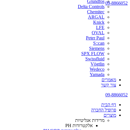
Grundfos
09-8866052
Delta Controls
Chemitec
ARGAL
Knick
LFE
OVAL
Peter Paul
S::can
Siemens
SPX FLOW
Swissfluid
Vögtlin
Wedeco
Yamada
מאמרים
צור קשר
09-8866052
דף הבית
פרופיל החברה
מוצרים
מדידות אנליטיות
אלקטרודות PH