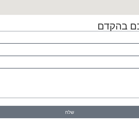
כם בהקדם
רת קשר ולדיוור ישיר, בהתאם ל־
תנאי השימוש והפרטיות
באתר. 
שלח