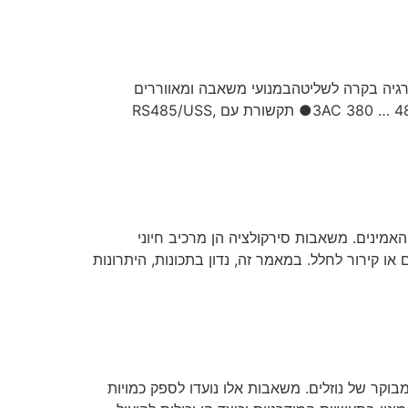
אה סגורה מותאמת לאנרגיה בקרה לשליטהבמנועי משאבה ומאווררים
ביישומים הקשורים לבניין.● טווח הספק: 0.75 קילוואט עד 75 קילוואט (IP20) / 90 קילוואט (IP55)● טווח מתחים: 3AC 380 … 480 V● תקשורת עם RS485/USS,
 האיכותיים והאמינים. משאבות סירקולציה הן מרכיב חיוני
מום או קירור לחלל. במאמר זה, נדון בתכונות, היתרונות
בוקר של נוזלים. משאבות אלו נועדו לספק כמויות