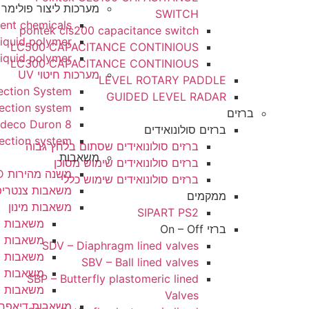
מערכות ליצור פולימר והיפכלוריד
SWITCH
y water treatment chemicals
pontek cls200 capacitance switch
lydos 420 for liquid polymer
LC500 CAPACITANCE CONTINIOUS
2 for dry and liquid polymer
LC300 CAPACITANCE CONTINIOUS
מערכות חיטוי UV
LEVEL ROTARY PADDLE
on® UV Disinfection System
GUIDED LEVEL RADAR
ries UV disinfection system
Wedeco Duron 8
ברזים סולונואידים
ries UV disinfection system
ברזים סולונואידים שסתום בלחץ גבוה
משאבות
ברזים סולונואידים שימוש מסוכן
משנה מהירות VSD של סימנס G120P
ברזים סולונואידים שימוש כללי
משאבות צנטריפוגליות
ממקמים
משאבות מינון
SIPART PS2
משאבות מינון – Dosing DMH Family
ברזי On – Off
משאבות מינון – Dosing DME Family
SDV – Diaphragm lined valves
משאבות מינון – Dosing DDE Family
SBV – Ball lined valves
משאבות מינון – DDC Family
SBP – Butterfly plastomeric lined
משאבות מינון – Dosing DDA Family
Valves
משאבות דיאפרגמה