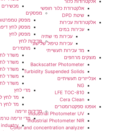
אלקטרודות כלור
מכשירים ניידים
אלקטרודת כלור חופשי
מפסקים
שיטת DPD
מפסק טמפרטורה
אלקטרודות עכירות
מפסק לחץ דיפרנציאלי
עכירות במים
מפסק לחץ
עכירות מי שתיה
מדידות לחץ
עכירות טיפול שלישוני
מתמירים
מד עכירות תעשייתי
משדר לחץ אצבע
מוצקים מרחפים
משדר לחץ הידרוסטאטי
Backscatter Photometer
משדר לחץ הפרשי
Turbidity Suspended Solids
משדר לחץ לתעשיית מזון
אנלייזרים תעשיתיים
משדר לחץ תעשייתי
NG
מדי לחץ
LFE TOC-810
מד לחץ לתעשיית דלקים וגז
Cera Clean​
מד לחץ תעשייתי
אופטו ספקטרומטרים
מדידות זרימה
Industrial Photometer UV
מדי זרימה טרמיים
Industrial Photometer NIR
Red Y industry
Color and concentration analyzer