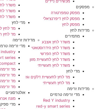
מכשירים ניידים
משדר לחץ הפרשי
ים
משדר לחץ לתעשיית מזון
מפסק טמפרטורה
משדר לחץ תעשייתי
מפסק לחץ דיפרנציאלי
מדי לחץ
מפסק לחץ
מד לחץ לתעשיית דלקים וגז
ות לחץ
מד לחץ תעשייתי
מתמירים
מדידות זרימה
משדר לחץ אצבע
מדי זרימה טרמיים
משדר לחץ הידרוסטאטי
Red Y industry
משדר לחץ הפרשי
red-y smart series
משדר לחץ לתעשיית מזון
red-y compact
משדר לחץ תעשייתי
מד זרימה סידרה PRISM
מדי לחץ
מד זרימה סידרה PRIME
מד לחץ לתעשיית דלקים וגז
מד זרימה סידרה RIO
מד לחץ תעשייתי
מד זרימה סידרה 200
ת זרימה
אולטרסוניים
מדי זרימה טרמיים
מונה אנרגיה HEAT METER של סימס UH50
Red Y industry
מדי ספיקה אולטראסוניים CLAMP ON
red-y smart series