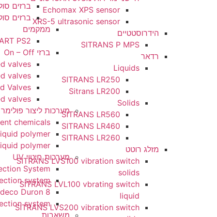
ברזים סולונואידים שימוש מ
Echomax XPS sensor
ברזים סולונואידים שימוש כ
XRS-5 ultrasonic sensor
ממקמים
הידרוסטטיים
SIPART PS2
SITRANS P MPS
ברזי On – Off
רדאר
Diaphragm lined valves
Liquids
SBV – Ball lined valves
SITRANS LR250
plastomeric lined Valves
Sitrans LR200
elastomeric lined valves
Solids
מערכות ליצור פולימר והיפכלוריד
SITRANS LR560
y water treatment chemicals
SITRANS LR460
lydos 420 for liquid polymer
SITRANS LR260
2 for dry and liquid polymer
מזלג רוטט
מערכות חיטוי UV
SITRANS LVS100 vibration switch
on® UV Disinfection System
solids
ries UV disinfection system
SITRANS LVL100 vbrating switch
Wedeco Duron 8
liquid
ries UV disinfection system
SITRANS LVS200 vibration switch
משאבות