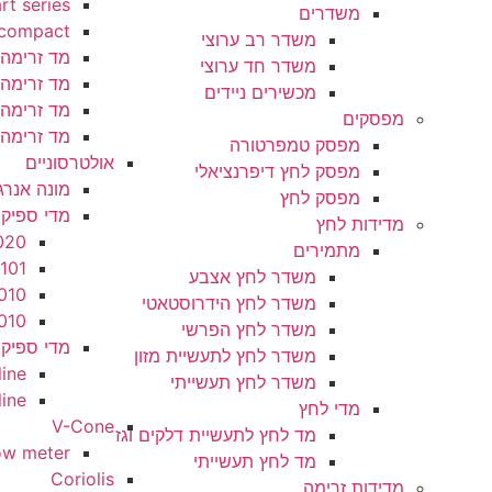
red-y smart series
משדרים
red-y compact
משדר רב ערוצי
מד זרימה סידרה PRISM
משדר חד ערוצי
מד זרימה סידרה PRIME
מכשירים ניידים
מד זרימה סידרה RIO
ים
מד זרימה סידרה 200
מפסק טמפרטורה
אולטרסוניים
מפסק לחץ דיפרנציאלי
מונה אנרגיה HEAT METER של סימס UH50
מפסק לחץ
מדי ספיקה אולטראסוניים CLAMP ON
ות לחץ
Sitrans FST020
מתמירים
Sitrans FUH101
משדר לחץ אצבע
Sitrans FUE1010
משדר לחץ הידרוסטאטי
Sitrans FUS1010
משדר לחץ הפרשי
מדי ספיקה אולטראסוניים INLINE
משדר לחץ לתעשיית מזון
ns Sono3300 inline
משדר לחץ תעשייתי
s SONO3100 inline
מדי לחץ
V-Cone
מד לחץ לתעשיית דלקים וגז
V-Cone flow meter
מד לחץ תעשייתי
Coriolis
ת זרימה