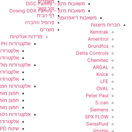
מאמרים
משאבות מינון – DDC Family
צור קשר
משאבות מינון – Dosing DDA Family
דף הבית
משאבות דיאפרגמה
פרופיל החברה
גות
מוצרים
Kem
מדידות אנליטיות
Amer
אלקטרודות PH
Grun
אלקטרודות PH/ORP
Delta Con
אלקטרודות PH/ORP דיפרנציאליות
Chem
אלקטרודות מוליכות
A
אלקטרודת מוליכות פוטנציו
K
אלקטרודת מוליכות אינדוקט
אלקטרודות חמצן מומס
חמצן מומס ממברנלי
Peter
חמצן מומס אופטי
S
חמצן מומס למי דוודים
Sie
אלקטרודות כלור
SPX 
אלקטרודת כלור חופשי
Swiss
שיטת DPD
Vö