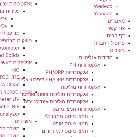
אלקטרודות עכירות
We
עכירות במים
Ya
עכירות מי שתיה
עכירות טיפול שלישוני
מד עכירות תעשייתי
מוצקים מרחפים
ברה
Backscatter Photometer
bidity Suspended Solids
ת אנליטיות
אנלייזרים תעשיתיים
אלקטרודות PH
NG
אלקטרודות PH/ORP
LFE TOC-810
אלקטרודות PH/ORP דיפרנציאליות
Cera Clean​
אלקטרודות מוליכות
אופטו ספקטרומטרים
אלקטרודת מוליכות פוטנציואומטרי
ndustrial Photometer UV
אלקטרודת מוליכות אינדוקטיבית
dustrial Photometer NIR
אלקטרודות חמצן מומס
 concentration analyzer
חמצן מומס ממברנלי
משדרים
חמצן מומס אופטי
משדר רב ערוצי
חמצן מומס למי דוודים
משדר חד ערוצי