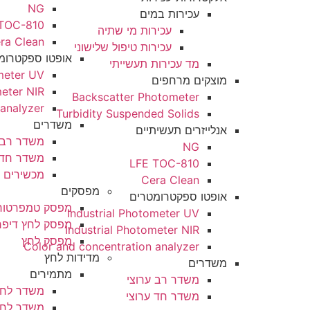
NG
עכירות במים
LFE TOC-810
עכירות מי שתיה
Cera Clean​
עכירות טיפול שלישוני
אופטו ספקטרומטרים
מד עכירות תעשייתי
ndustrial Photometer UV
מוצקים מרחפים
dustrial Photometer NIR
Backscatter Photometer
 concentration analyzer
Turbidity Suspended Solids
משדרים
אנלייזרים תעשיתיים
משדר רב ערוצי
NG
משדר חד ערוצי
LFE TOC-810
מכשירים ניידים
Cera Clean​
מפסקים
אופטו ספקטרומטרים
מפסק טמפרטורה
Industrial Photometer UV
מפסק לחץ דיפרנציאלי
Industrial Photometer NIR
מפסק לחץ
Color and concentration analyzer
מדידות לחץ
משדרים
מתמירים
משדר רב ערוצי
משדר לחץ אצבע
משדר חד ערוצי
משדר לחץ הידרוסטאטי