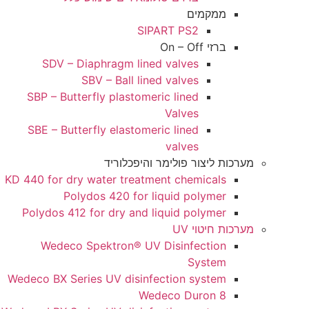
ממקמים
SIPART PS2
ברזי On – Off
SDV – Diaphragm lined valves
SBV – Ball lined valves
SBP – Butterfly plastomeric lined
Valves
SBE – Butterfly elastomeric lined
valves
ת ליצור פולימר והיפכלוריד
KD 440 for dry water treatment chemicals
Polydos 420 for liquid polymer
Polydos 412 for dry and liquid polymer
 חיטוי UV
Wedeco Spektron® UV Disinfection
System
Wedeco BX Series UV disinfection system
Wedeco Duron 8