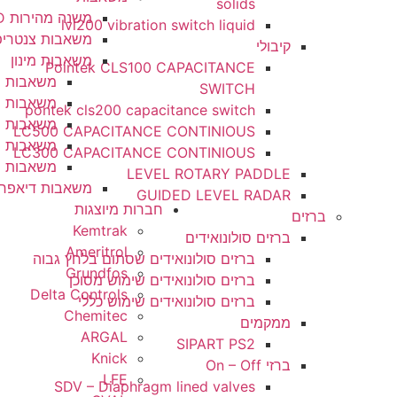
solids
משנה מהירות VSD של סימנס G120P
lvl200 vibration switch liquid
משאבות צנטריפוגליות
קיבולי
משאבות מינון
Pointek CLS100 CAPACITANCE
משאבות מינון – Dosing DMH Family
SWITCH
משאבות מינון – Dosing DME Family
pontek cls200 capacitance switch
משאבות מינון – Dosing DDE Family
LC500 CAPACITANCE CONTINIOUS
משאבות מינון – DDC Family
LC300 CAPACITANCE CONTINIOUS
משאבות מינון – Dosing DDA Family
LEVEL ROTARY PADDLE
משאבות דיאפרגמה
GUIDED LEVEL RADAR
חברות מיוצגות
Kemtrak
ברזים סולונואידים
Ameritrol
ברזים סולונואידים שסתום בלחץ גבוה
Grundfos
ברזים סולונואידים שימוש מסוכן
Delta Controls
ברזים סולונואידים שימוש כללי
Chemitec
ממקמים
ARGAL
SIPART PS2
Knick
ברזי On – Off
LFE
SDV – Diaphragm lined valves