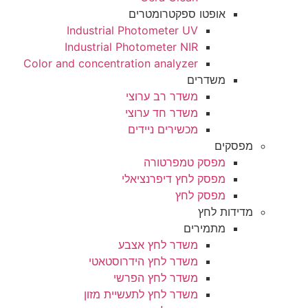
אופטו ספקטרומטרים
Industrial Photometer UV
Industrial Photometer NIR
Color and concentration analyzer
משדרים
משדר רב ערוצי
משדר חד ערוצי
מכשירים ניידים
ים
מפסק טמפרטורה
מפסק לחץ דיפרנציאלי
מפסק לחץ
ות לחץ
מתמירים
משדר לחץ אצבע
משדר לחץ הידרוסטאטי
משדר לחץ הפרשי
משדר לחץ לתעשיית מזון