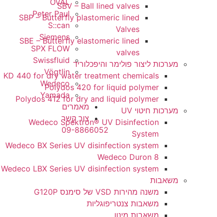
OVAL
SBV – Ball lined valves
Peter Paul
SBP – Butterfly plastomeric lined
S::can
Valves
Siemens
SBE – Butterfly elastomeric lined
SPX FLOW
valves
Swissfluid
ת ליצור פולימר והיפכלוריד
Vögtlin
KD 440 for dry water treatment chemicals
Wedeco
Polydos 420 for liquid polymer
Yamada
Polydos 412 for dry and liquid polymer
מאמרים
 חיטוי UV
צור קשר
Wedeco Spektron® UV Disinfection
09-8866052
System
Wedeco BX Series UV disinfection system
Wedeco Duron 8
Wedeco LBX Series UV disinfection system
ות
משנה מהירות VSD של סימנס G120P
משאבות צנטריפוגליות
משאבות מינון