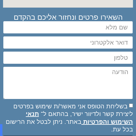
הקדם
פרטים
י
 הרישום
טלפון ראשי