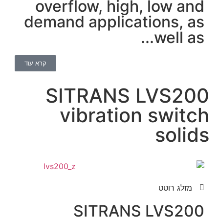
ove
dema
קרא עוד
S