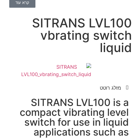
קרא עוד
S
com
swi