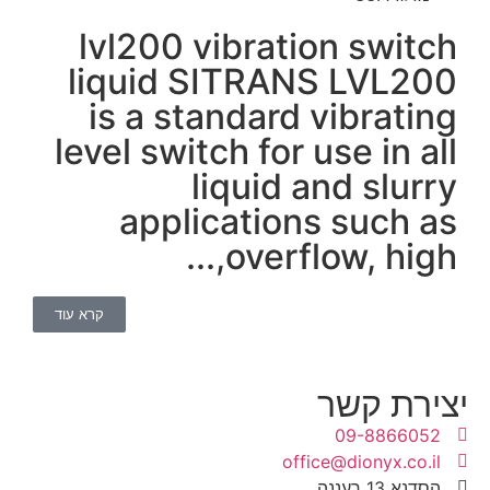
lvl
liq
is
level
קרא עוד