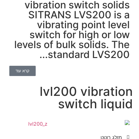
vib
S
s
level
קרא עוד