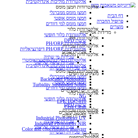
אלקטרודת מוליכות אינדוקטיבית
אלקטרודות חמצן מומס
חמצן מומס ממברנלי
דף הבית
חמצן מומס אופטי
פרופיל החברה
חמצן מומס למי דוודים
מוצרים
אלקטרודות כלור
מדידות אנליטיות
אלקטרודת כלור חופשי
אלקטרודות PH
שיטת DPD
אלקטרודות PH/ORP
אלקטרודות עכירות
אלקטרודות PH/ORP דיפרנציאליות
עכירות במים
אלקטרודות מוליכות
עכירות מי שתיה
אלקטרודת מוליכות פוטנציואומטרי
עכירות טיפול שלישוני
אלקטרודת מוליכות אינדוקטיבית
מד עכירות תעשייתי
אלקטרודות חמצן מומס
מוצקים מרחפים
חמצן מומס ממברנלי
Backscatter Photometer
חמצן מומס אופטי
Turbidity Suspended Solids
חמצן מומס למי דוודים
אנלייזרים תעשיתיים
אלקטרודות כלור
NG
אלקטרודת כלור חופשי
LFE TOC-810
שיטת DPD
Cera Clean​
אלקטרודות עכירות
אופטו ספקטרומטרים
עכירות במים
Industrial Photometer UV
עכירות מי שתיה
Industrial Photometer NIR
עכירות טיפול שלישוני
Color and concentration analyzer
מד עכירות תעשייתי
משדרים
מוצקים מרחפים