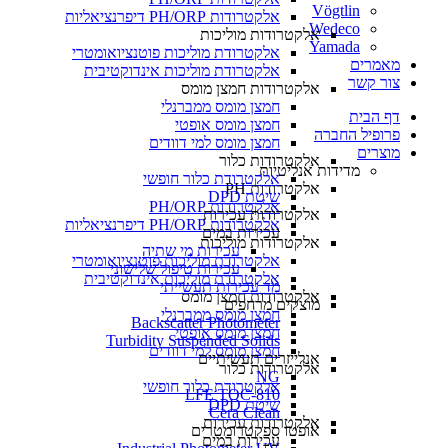
Vögtlin
אלקטרודות PH/ORP דיפרנציאליות
Wedeco
אלקטרודות מוליכות
Yamada
אלקטרודת מוליכות פוטנציואומטרי
מאמרים
אלקטרודת מוליכות אינדוקטיבית
צור קשר
אלקטרודות חמצן מומס
חמצן מומס ממברנלי
דף הבית
חמצן מומס אופטי
פרופיל החברה
חמצן מומס למי דוודים
מוצרים
אלקטרודות כלור
מדידות אנליטיות
אלקטרודת כלור חופשי
אלקטרודות PH
שיטת DPD
אלקטרודות PH/ORP
אלקטרודות עכירות
אלקטרודות PH/ORP דיפרנציאליות
עכירות במים
אלקטרודות מוליכות
עכירות מי שתיה
אלקטרודת מוליכות פוטנציואומטרי
עכירות טיפול שלישוני
אלקטרודת מוליכות אינדוקטיבית
מד עכירות תעשייתי
אלקטרודות חמצן מומס
מוצקים מרחפים
חמצן מומס ממברנלי
Backscatter Photometer
חמצן מומס אופטי
Turbidity Suspended Solids
חמצן מומס למי דוודים
אנלייזרים תעשיתיים
אלקטרודות כלור
NG
אלקטרודת כלור חופשי
LFE TOC-810
שיטת DPD
Cera Clean​
אלקטרודות עכירות
אופטו ספקטרומטרים
עכירות במים