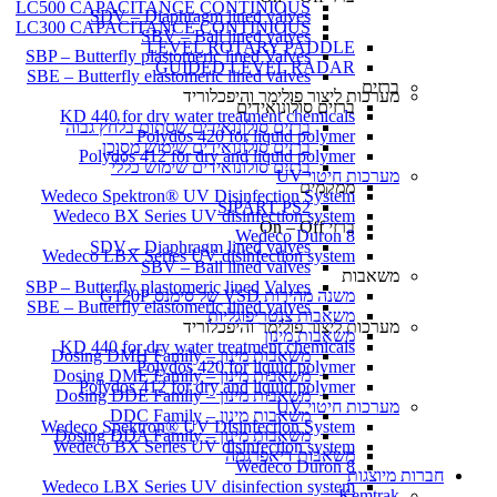
LC500 CAPACITANCE CONTINIOUS
SDV – Diaphragm lined valves
LC300 CAPACITANCE CONTINIOUS
SBV – Ball lined valves
LEVEL ROTARY PADDLE
SBP – Butterfly plastomeric lined Valves
GUIDED LEVEL RADAR
SBE – Butterfly elastomeric lined valves
ברזים
מערכות ליצור פולימר והיפכלוריד
ברזים סולונואידים
KD 440 for dry water treatment chemicals
ברזים סולונואידים שסתום בלחץ גבוה
Polydos 420 for liquid polymer
ברזים סולונואידים שימוש מסוכן
Polydos 412 for dry and liquid polymer
ברזים סולונואידים שימוש כללי
מערכות חיטוי UV
ממקמים
Wedeco Spektron® UV Disinfection System
SIPART PS2
Wedeco BX Series UV disinfection system
ברזי On – Off
Wedeco Duron 8
SDV – Diaphragm lined valves
Wedeco LBX Series UV disinfection system
SBV – Ball lined valves
משאבות
SBP – Butterfly plastomeric lined Valves
משנה מהירות VSD של סימנס G120P
SBE – Butterfly elastomeric lined valves
משאבות צנטריפוגליות
מערכות ליצור פולימר והיפכלוריד
משאבות מינון
KD 440 for dry water treatment chemicals
משאבות מינון – Dosing DMH Family
Polydos 420 for liquid polymer
משאבות מינון – Dosing DME Family
Polydos 412 for dry and liquid polymer
משאבות מינון – Dosing DDE Family
מערכות חיטוי UV
משאבות מינון – DDC Family
Wedeco Spektron® UV Disinfection System
משאבות מינון – Dosing DDA Family
Wedeco BX Series UV disinfection system
משאבות דיאפרגמה
Wedeco Duron 8
חברות מיוצגות
Wedeco LBX Series UV disinfection system
Kemtrak