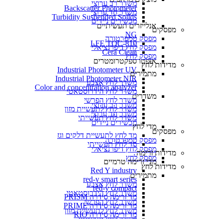
משדר רב ערוצי
Backscatter Photometer
משדר חד ערוצי
Turbidity Suspended Solids
מכשירים ניידים
אנלייזרים תעשיתיים
מפסקים
NG
מפסק טמפרטורה
LFE TOC-810
מפסק לחץ דיפרנציאלי
Cera Clean​
מפסק לחץ
אופטו ספקטרומטרים
מדידות לחץ
Industrial Photometer UV
מתמירים
Industrial Photometer NIR
משדר לחץ אצבע
Color and concentration analyzer
משדר לחץ הידרוסטאטי
משדרים
משדר לחץ הפרשי
משדר רב ערוצי
משדר לחץ לתעשיית מזון
משדר חד ערוצי
משדר לחץ תעשייתי
מכשירים ניידים
מדי לחץ
מפסקים
מד לחץ לתעשיית דלקים וגז
מפסק טמפרטורה
מד לחץ תעשייתי
מפסק לחץ דיפרנציאלי
מדידות זרימה
מפסק לחץ
מדי זרימה טרמיים
מדידות לחץ
Red Y industry
מתמירים
red-y smart series
משדר לחץ אצבע
red-y compact
משדר לחץ הידרוסטאטי
מד זרימה סידרה PRISM
משדר לחץ הפרשי
מד זרימה סידרה PRIME
משדר לחץ לתעשיית מזון
מד זרימה סידרה RIO