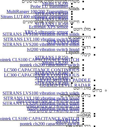
משדרי מדידות מפלס אולטרסוניים
Sitrans LR200
Probe LU transmitter
Solids
MultiRanger 100/200 Transmitters
SITRANS LR560
Sitrans LUT400 ultrasonic transmitter
SITRANS LR460
חיישני מדידות מפלס אולטרסוניים
SITRANS LR260
Echomax XPS sensor
מזלג רוטט
XRS-5 ultrasonic sensor
SITRANS LVS100 vibration switch solids
הידרוסטטיים
SITRANS LVL100 vbrating switch liquid
SITRANS P MPS
SITRANS LVS200 vibration switch solids
רדאר
lvl200 vibration switch liquid
Liquids
קיבולי
SITRANS LR250
ointek CLS100 CAPACITANCE SWITCH
Sitrans LR200
pontek cls200 capacitance switch
Solids
LC500 CAPACITANCE CONTINIOUS
SITRANS LR560
LC300 CAPACITANCE CONTINIOUS
SITRANS LR460
LEVEL ROTARY PADDLE
SITRANS LR260
GUIDED LEVEL RADAR
מזלג רוטט
ברזים
SITRANS LVS100 vibration switch solids
ברזים סולונואידים
SITRANS LVL100 vbrating switch liquid
ברזים סולונואידים שסתום בלחץ גבוה
SITRANS LVS200 vibration switch solids
ברזים סולונואידים שימוש מסוכן
lvl200 vibration switch liquid
ברזים סולונואידים שימוש כללי
קיבולי
ממקמים
ointek CLS100 CAPACITANCE SWITCH
SIPART PS2
pontek cls200 capacitance switch
ברזי On – Off