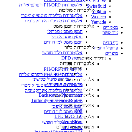
SPX FLOW
אלקטרודות PH/ORP דיפרנציאליות
Swissfluid
אלקטרודות מוליכות
Vögtlin
אלקטרודת מוליכות פוטנציואומטרי
Wedeco
אלקטרודת מוליכות אינדוקטיבית
Yamada
אלקטרודות חמצן מומס
מאמרים
חמצן מומס ממברנלי
צור קשר
חמצן מומס אופטי
חמצן מומס למי דוודים
דף הבית
אלקטרודות כלור
פרופיל החברה
אלקטרודת כלור חופשי
מוצרים
שיטת DPD
מדידות אנליטיות
אלקטרודות עכירות
אלקטרודות PH
עכירות במים
אלקטרודות PH/ORP
עכירות מי שתיה
אלקטרודות PH/ORP דיפרנציאליות
עכירות טיפול שלישוני
אלקטרודות מוליכות
מד עכירות תעשייתי
אלקטרודת מוליכות פוטנציואומטרי
מוצקים מרחפים
אלקטרודת מוליכות אינדוקטיבית
Backscatter Photometer
אלקטרודות חמצן מומס
Turbidity Suspended Solids
חמצן מומס ממברנלי
אנלייזרים תעשיתיים
חמצן מומס אופטי
NG
חמצן מומס למי דוודים
LFE TOC-810
אלקטרודות כלור
Cera Clean​
אלקטרודת כלור חופשי
אופטו ספקטרומטרים
שיטת DPD