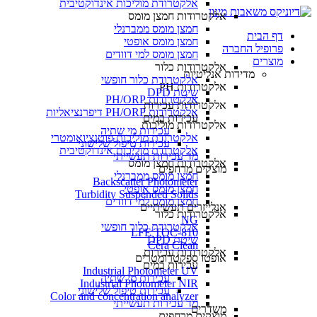
אלקטרודת מוליכות אינדוקטיבית
אלקטרודות חמצן מומס
חמצן מומס ממברנלי
דף הבית
חמצן מומס אופטי
פרופיל החברה
חמצן מומס למי דוודים
מוצרים
אלקטרודות כלור
מדידות אנליטיות
אלקטרודת כלור חופשי
אלקטרודות PH
שיטת DPD
אלקטרודות PH/ORP
אלקטרודות עכירות
אלקטרודות PH/ORP דיפרנציאליות
עכירות במים
אלקטרודות מוליכות
עכירות מי שתיה
אלקטרודת מוליכות פוטנציואומטרי
עכירות טיפול שלישוני
אלקטרודת מוליכות אינדוקטיבית
מד עכירות תעשייתי
אלקטרודות חמצן מומס
מוצקים מרחפים
חמצן מומס ממברנלי
Backscatter Photometer
חמצן מומס אופטי
Turbidity Suspended Solids
חמצן מומס למי דוודים
אנלייזרים תעשיתיים
אלקטרודות כלור
NG
אלקטרודת כלור חופשי
LFE TOC-810
שיטת DPD
Cera Clean​
אלקטרודות עכירות
אופטו ספקטרומטרים
עכירות במים
Industrial Photometer UV
עכירות מי שתיה
Industrial Photometer NIR
עכירות טיפול שלישוני
Color and concentration analyzer
מד עכירות תעשייתי
משדרים
מוצקים מרחפים