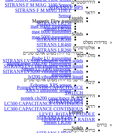
הידרוסטטיים
SITRANS F M MAG 3100 Sensor
SITRANS P MPS
SITRANS F M MAG 1100 F
רדאר
Sensor
Liquids
Magnetic Flow transmitters
SITRANS LR250
mag 6000i transmitter
Sitrans LR200
mag 6000 transmitter
Solids
mag 5000 transmitter
SITRANS LR560
מדידות מפלס
SITRANS LR460
אולטרסוניים
SITRANS LR260
משדרי מדידות מפלס אולטרסוניים
מזלג רוטט
Probe LU transmitter
SITRANS LVS100 vibration switch solids
MultiRanger 100/200 Transmitters
SITRANS LVL100 vbrating switch liquid
Sitrans LUT400 ultrasonic
SITRANS LVS200 vibration switch solids
transmitter
lvl200 vibration switch liquid
חיישני מדידות מפלס אולטרסוניים
קיבולי
Echomax XPS sensor
Pointek CLS100 CAPACITANCE
XRS-5 ultrasonic sensor
SWITCH
הידרוסטטיים
pontek cls200 capacitance switch
SITRANS P MPS
LC500 CAPACITANCE CONTINIOUS
רדאר
LC300 CAPACITANCE CONTINIOUS
Liquids
LEVEL ROTARY PADDLE
SITRANS LR250
GUIDED LEVEL RADAR
Sitrans LR200
ברזים
Solids
ברזים סולונואידים