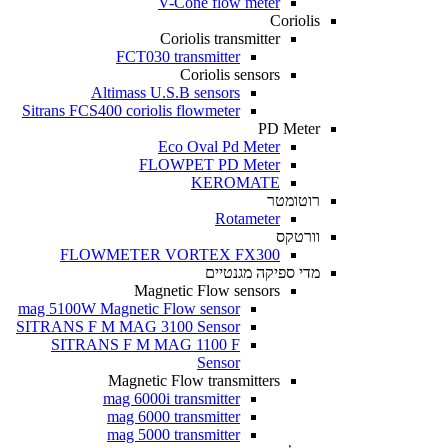
V-Cone flow meter
Coriolis
Coriolis transmitter
FCT030 transmitter
Coriolis sensors
Altimass U.S.B sensors
Sitrans FCS400 coriolis flowmeter
PD Meter
Eco Oval Pd Meter
FLOWPET PD Meter
KEROMATE
רוטומטר
Rotameter
וורטקס
FLOWMETER VORTEX FX300
מדי ספיקה מגנטיים
Magnetic Flow sensors
mag 5100W Magnetic Flow sensor
SITRANS F M MAG 3100 Sensor
SITRANS F M MAG 1100 F
Sensor
Magnetic Flow transmitters
mag 6000i transmitter
mag 6000 transmitter
mag 5000 transmitter