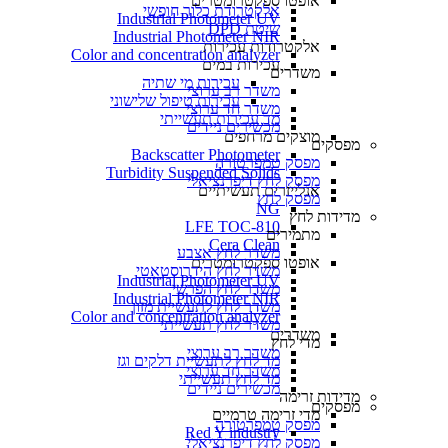
אופטו ספקטרומטרים
אלקטרודת כלור חופשי
Industrial Photometer UV
שיטת DPD
Industrial Photometer NIR
אלקטרודות עכירות
Color and concentration analyzer
עכירות במים
משדרים
עכירות מי שתיה
משדר רב ערוצי
עכירות טיפול שלישוני
משדר חד ערוצי
מד עכירות תעשייתי
מכשירים ניידים
מוצקים מרחפים
מפסקים
Backscatter Photometer
מפסק טמפרטורה
Turbidity Suspended Solids
מפסק לחץ דיפרנציאלי
אנלייזרים תעשיתיים
מפסק לחץ
NG
מדידות לחץ
LFE TOC-810
מתמירים
Cera Clean​
משדר לחץ אצבע
אופטו ספקטרומטרים
משדר לחץ הידרוסטאטי
Industrial Photometer UV
משדר לחץ הפרשי
Industrial Photometer NIR
משדר לחץ לתעשיית מזון
Color and concentration analyzer
משדר לחץ תעשייתי
משדרים
מדי לחץ
משדר רב ערוצי
מד לחץ לתעשיית דלקים וגז
משדר חד ערוצי
מד לחץ תעשייתי
מכשירים ניידים
מדידות זרימה
מפסקים
מדי זרימה טרמיים
מפסק טמפרטורה
Red Y industry
מפסק לחץ דיפרנציאלי