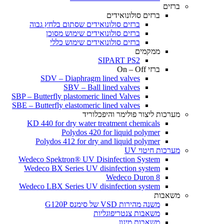
ברזים
ברזים סולונואידים
ברזים סולונואידים שסתום בלחץ גבוה
ברזים סולונואידים שימוש מסוכן
ברזים סולונואידים שימוש כללי
ממקמים
SIPART PS2
ברזי On – Off
SDV – Diaphragm lined valves
SBV – Ball lined valves
SBP – Butterfly plastomeric lined Valves
SBE – Butterfly elastomeric lined valves
מערכות ליצור פולימר והיפכלוריד
KD 440 for dry water treatment chemicals
Polydos 420 for liquid polymer
Polydos 412 for dry and liquid polymer
מערכות חיטוי UV
Wedeco Spektron® UV Disinfection System
Wedeco BX Series UV disinfection system
Wedeco Duron 8
Wedeco LBX Series UV disinfection system
משאבות
משנה מהירות VSD של סימנס G120P
משאבות צנטריפוגליות
משאבות מינון