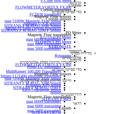
V-Cone flow meter
וורטקס
Coriolis
FLOWMETER VORTEX FX300
Coriolis transmitter
מדי ספיקה מגנטיים
FCT030 transmitter
Magnetic Flow sensors
Coriolis sensors
mag 5100W Magnetic Flow sensor
Altimass U.S.B sensors
SITRANS F M MAG 3100 Sensor
Sitrans FCS400 coriolis flowmeter
SITRANS F M MAG 1100 F Sensor
PD Meter
Magnetic Flow transmitters
Eco Oval Pd Meter
mag 6000i transmitter
FLOWPET PD Meter
mag 6000 transmitter
KEROMATE
mag 5000 transmitter
רוטומטר
מדידות מפלס
Rotameter
אולטרסוניים
וורטקס
משדרי מדידות מפלס אולטרסוניים
FLOWMETER VORTEX FX300
Probe LU transmitter
מדי ספיקה מגנטיים
MultiRanger 100/200 Transmitters
Magnetic Flow sensors
Sitrans LUT400 ultrasonic transmitter
mag 5100W Magnetic Flow sensor
חיישני מדידות מפלס אולטרסוניים
SITRANS F M MAG 3100 Sensor
Echomax XPS sensor
SITRANS F M MAG 1100 F
XRS-5 ultrasonic sensor
Sensor
הידרוסטטיים
Magnetic Flow transmitters
SITRANS P MPS
mag 6000i transmitter
רדאר
mag 6000 transmitter
Liquids
mag 5000 transmitter
SITRANS LR250