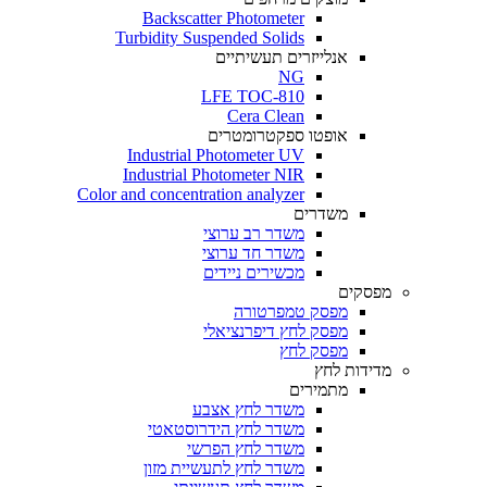
Backscatter Photometer
Turbidity Suspended Solids
אנלייזרים תעשיתיים
NG
LFE TOC-810
Cera Clean​
אופטו ספקטרומטרים
Industrial Photometer UV
Industrial Photometer NIR
Color and concentration analyzer
משדרים
משדר רב ערוצי
משדר חד ערוצי
מכשירים ניידים
מפסקים
מפסק טמפרטורה
מפסק לחץ דיפרנציאלי
מפסק לחץ
מדידות לחץ
מתמירים
משדר לחץ אצבע
משדר לחץ הידרוסטאטי
משדר לחץ הפרשי
משדר לחץ לתעשיית מזון