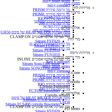
red-y smart series
מפסק לחץ
red-y compact
מדידות לחץ
מד זרימה סידרה PRISM
מתמירים
מד זרימה סידרה PRIME
משדר לחץ אצבע
מד זרימה סידרה RIO
משדר לחץ הידרוסטאטי
מד זרימה סידרה 200
משדר לחץ הפרשי
אולטרסוניים
משדר לחץ לתעשיית מזון
מונה אנרגיה HEAT METER של סימס UH50
משדר לחץ תעשייתי
מדי ספיקה אולטראסוניים CLAMP ON
מדי לחץ
Sitrans FST020
מד לחץ לתעשיית דלקים וגז
Sitrans FUH101
מד לחץ תעשייתי
Sitrans FUE1010
מדידות זרימה
Sitrans FUS1010
מדי זרימה טרמיים
מדי ספיקה אולטראסוניים INLINE
Red Y industry
Sitrans Sono3300 inline
red-y smart series
Sitrans SONO3100 inline
red-y compact
V-Cone
מד זרימה סידרה PRISM
V-Cone flow meter
מד זרימה סידרה PRIME
Coriolis
מד זרימה סידרה RIO
Coriolis transmitter
מד זרימה סידרה 200
FCT030 transmitter
אולטרסוניים
Coriolis sensors
מונה אנרגיה HEAT METER של סימס
Altimass U.S.B sensors
UH50
Sitrans FCS400 coriolis flowmeter
מדי ספיקה אולטראסוניים CLAMP ON
PD Meter
Sitrans FST020