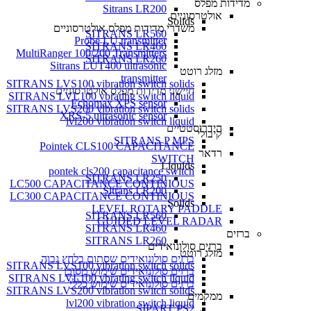
מדידות מפלס
Sitrans LR200
אולטרסוניים
Solids
משדרי מדידות מפלס אולטרסוניים
SITRANS LR560
Probe LU transmitter
SITRANS LR460
MultiRanger 100/200 Transmitters
SITRANS LR260
Sitrans LUT400 ultrasonic
מזלג רוטט
transmitter
SITRANS LVS100 vibration switch solids
חיישני מדידות מפלס אולטרסוניים
SITRANS LVL100 vbrating switch liquid
Echomax XPS sensor
SITRANS LVS200 vibration switch solids
XRS-5 ultrasonic sensor
lvl200 vibration switch liquid
הידרוסטטיים
קיבולי
SITRANS P MPS
Pointek CLS100 CAPACITANCE
רדאר
SWITCH
Liquids
pontek cls200 capacitance switch
SITRANS LR250
LC500 CAPACITANCE CONTINIOUS
Sitrans LR200
LC300 CAPACITANCE CONTINIOUS
Solids
LEVEL ROTARY PADDLE
SITRANS LR560
GUIDED LEVEL RADAR
SITRANS LR460
ברזים
SITRANS LR260
ברזים סולונואידים
מזלג רוטט
ברזים סולונואידים שסתום בלחץ גבוה
SITRANS LVS100 vibration switch solids
ברזים סולונואידים שימוש מסוכן
SITRANS LVL100 vbrating switch liquid
ברזים סולונואידים שימוש כללי
SITRANS LVS200 vibration switch solids
ממקמים
lvl200 vibration switch liquid
SIPART PS2