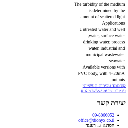
The turbidity of the medium
is determined by the
amount of scattered light.
Applications
Untreated water and well
water, surface water,
drinking water, process
water, industrial and
municipal wastewater
seawater
Available versions with
PVC body, with 4÷20mA
outputs
קודם
מד עכירות תעשייתי
עכירות טיפול שלישוני
הבא
יצירת קשר
09-8866052
office@dionyx.co.il
הסדנא 13 רעננה