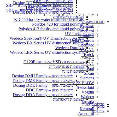
SBV – Ball lined valves
משאבות מינון – Dosing DDE Family
SBP – Butterfly plastomeric lined Valves
משאבות מינון – DDC Family
SBE – Butterfly elastomeric lined valves
משאבות מינון – Dosing DDA Family
מערכות ליצור פולימר והיפכלוריד
משאבות דיאפרגמה
KD 440 for dry water treatment chemicals
חברות מיוצגות
Polydos 420 for liquid polymer
Kemtrak
Polydos 412 for dry and liquid polymer
Ameritrol
מערכות חיטוי UV
Grundfos
Wedeco Spektron® UV Disinfection System
Delta Controls
Wedeco BX Series UV disinfection system
Chemitec
Wedeco Duron 8
ARGAL
Wedeco LBX Series UV disinfection system
Knick
משאבות
LFE
משנה מהירות VSD של סימנס G120P
OVAL
משאבות צנטריפוגליות
Peter Paul
משאבות מינון
S::can
משאבות מינון – Dosing DMH Family
Siemens
משאבות מינון – Dosing DME Family
SPX FLOW
משאבות מינון – Dosing DDE Family
Swissfluid
משאבות מינון – DDC Family
Vögtlin
משאבות מינון – Dosing DDA Family
Wedeco
משאבות דיאפרגמה
Yamada
חברות מיוצגות
מאמרים
Kemtrak
צור קשר
Ameritrol