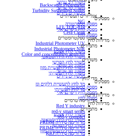
משדר רב ערוצי
Backscatter Photometer
משדר חד ערוצי
Turbidity Suspended Solids
מכשירים ניידים
אנלייזרים תעשיתיים
מפסקים
NG
מפסק טמפרטורה
LFE TOC-810
מפסק לחץ דיפרנציאלי
Cera Clean​
מפסק לחץ
אופטו ספקטרומטרים
מדידות לחץ
Industrial Photometer UV
מתמירים
Industrial Photometer NIR
משדר לחץ אצבע
Color and concentration analyzer
משדר לחץ הידרוסטאטי
משדרים
משדר לחץ הפרשי
משדר רב ערוצי
משדר לחץ לתעשיית מזון
משדר חד ערוצי
משדר לחץ תעשייתי
מכשירים ניידים
מדי לחץ
מפסקים
מד לחץ לתעשיית דלקים וגז
מפסק טמפרטורה
מד לחץ תעשייתי
מפסק לחץ דיפרנציאלי
מדידות זרימה
מפסק לחץ
מדי זרימה טרמיים
מדידות לחץ
Red Y industry
מתמירים
red-y smart series
משדר לחץ אצבע
red-y compact
משדר לחץ הידרוסטאטי
מד זרימה סידרה PRISM
משדר לחץ הפרשי
מד זרימה סידרה PRIME
משדר לחץ לתעשיית מזון
מד זרימה סידרה RIO