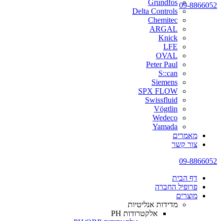
Grundfos
09-8866052
Delta Controls
Chemitec
ARGAL
Knick
LFE
OVAL
Peter Paul
S::can
Siemens
SPX FLOW
Swissfluid
Vögtlin
Wedeco
Yamada
מאמרים
צור קשר
09-8866052
דף הבית
פרופיל החברה
מוצרים
מדידות אנליטיות
אלקטרודות PH