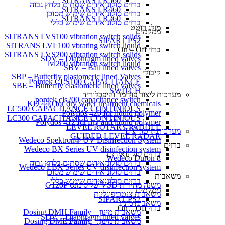
SITRANS LR560
ברזים סולונואידים שסתום בלחץ גבוה
SITRANS LR460
ברזים סולונואידים שימוש מסוכן
SITRANS LR260
ברזים סולונואידים שימוש כללי
מזלג רוטט
ממקמים
SITRANS LVS100 vibration switch solids
SIPART PS2
SITRANS LVL100 vbrating switch liquid
ברזי On – Off
SITRANS LVS200 vibration switch solids
SDV – Diaphragm lined valves
lvl200 vibration switch liquid
SBV – Ball lined valves
קיבולי
SBP – Butterfly plastomeric lined Valves
Pointek CLS100 CAPACITANCE
SBE – Butterfly elastomeric lined valves
SWITCH
מערכות ליצור פולימר והיפכלוריד
pontek cls200 capacitance switch
KD 440 for dry water treatment chemicals
LC500 CAPACITANCE CONTINIOUS
Polydos 420 for liquid polymer
LC300 CAPACITANCE CONTINIOUS
Polydos 412 for dry and liquid polymer
LEVEL ROTARY PADDLE
מערכות חיטוי UV
GUIDED LEVEL RADAR
Wedeco Spektron® UV Disinfection System
ברזים
Wedeco BX Series UV disinfection system
ברזים סולונואידים
Wedeco Duron 8
ברזים סולונואידים שסתום בלחץ גבוה
Wedeco LBX Series UV disinfection system
ברזים סולונואידים שימוש מסוכן
משאבות
ברזים סולונואידים שימוש כללי
משנה מהירות VSD של סימנס G120P
ממקמים
משאבות צנטריפוגליות
SIPART PS2
משאבות מינון
ברזי On – Off
משאבות מינון – Dosing DMH Family
SDV – Diaphragm lined valves
משאבות מינון – Dosing DME Family