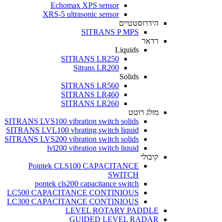
Echomax XPS sensor
XRS-5 ultrasonic sensor
הידרוסטטיים
SITRANS P MPS
רדאר
Liquids
SITRANS LR250
Sitrans LR200
Solids
SITRANS LR560
SITRANS LR460
SITRANS LR260
מזלג רוטט
SITRANS LVS100 vibration switch solids
SITRANS LVL100 vbrating switch liquid
SITRANS LVS200 vibration switch solids
lvl200 vibration switch liquid
קיבולי
Pointek CLS100 CAPACITANCE
SWITCH
pontek cls200 capacitance switch
LC500 CAPACITANCE CONTINIOUS
LC300 CAPACITANCE CONTINIOUS
LEVEL ROTARY PADDLE
GUIDED LEVEL RADAR