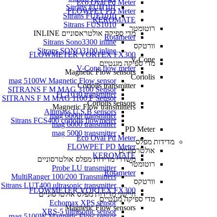
Eco Oval Pd Meter
Sitrans FUH101
FLOWPET PD Meter
Sitrans FUE1010
KEROMATE
Sitrans FUS1010
רוטומטר
מדי ספיקה אולטראסוניים INLINE
Rotameter
Sitrans Sono3300 inline
וורטקס
Sitrans SONO3100 inline
FLOWMETER VORTEX FX300
V-Cone
מדי ספיקה מגנטיים
V-Cone flow meter
Magnetic Flow sensors
Coriolis
mag 5100W Magnetic Flow sensor
Coriolis transmitter
SITRANS F M MAG 3100 Sensor
FCT030 transmitter
SITRANS F M MAG 1100 F Sensor
Coriolis sensors
Magnetic Flow transmitters
Altimass U.S.B sensors
mag 6000i transmitter
Sitrans FCS400 coriolis flowmeter
mag 6000 transmitter
PD Meter
mag 5000 transmitter
Eco Oval Pd Meter
מדידות מפלס
FLOWPET PD Meter
אולטרסוניים
KEROMATE
משדרי מדידות מפלס אולטרסוניים
רוטומטר
Probe LU transmitter
Rotameter
MultiRanger 100/200 Transmitters
וורטקס
Sitrans LUT400 ultrasonic transmitter
FLOWMETER VORTEX FX300
חיישני מדידות מפלס אולטרסוניים
מדי ספיקה מגנטיים
Echomax XPS sensor
Magnetic Flow sensors
XRS-5 ultrasonic sensor
mag 5100W Magnetic Flow sensor