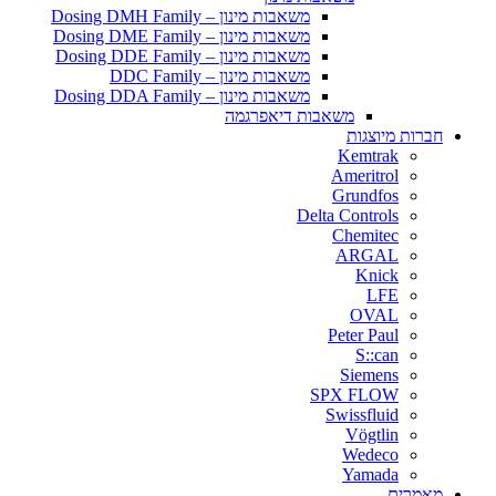
משאבות מינון – Dosing DMH Family
משאבות מינון – Dosing DME Family
משאבות מינון – Dosing DDE Family
משאבות מינון – DDC Family
משאבות מינון – Dosing DDA Family
משאבות דיאפרגמה
חברות מיוצגות
Kemtrak
Ameritrol
Grundfos
Delta Controls
Chemitec
ARGAL
Knick
LFE
OVAL
Peter Paul
S::can
Siemens
SPX FLOW
Swissfluid
Vögtlin
Wedeco
Yamada
מאמרים