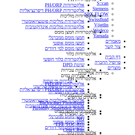
S::can
אלקטרודות PH/ORP
Siemens
אלקטרודות PH/ORP דיפרנציאליות
SPX FLOW
אלקטרודות מוליכות
Swissfluid
אלקטרודת מוליכות פוטנציואומטרי
Vögtlin
אלקטרודת מוליכות אינדוקטיבית
Wedeco
אלקטרודות חמצן מומס
Yamada
חמצן מומס ממברנלי
מאמרים
חמצן מומס אופטי
צור קשר
חמצן מומס למי דוודים
אלקטרודות כלור
דף הבית
אלקטרודת כלור חופשי
פרופיל החברה
שיטת DPD
מוצרים
אלקטרודות עכירות
מדידות אנליטיות
עכירות במים
אלקטרודות PH
עכירות מי שתיה
אלקטרודות PH/ORP
עכירות טיפול שלישוני
אלקטרודות PH/ORP דיפרנציאליות
מד עכירות תעשייתי
אלקטרודות מוליכות
מוצקים מרחפים
אלקטרודת מוליכות פוטנציואומטרי
Backscatter Photometer
אלקטרודת מוליכות אינדוקטיבית
Turbidity Suspended Solids
אלקטרודות חמצן מומס
אנלייזרים תעשיתיים
חמצן מומס ממברנלי
NG
חמצן מומס אופטי
LFE TOC-810
חמצן מומס למי דוודים
Cera Clean​
אלקטרודות כלור