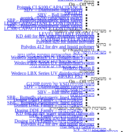
קיבולי
ברזי On – Off
Pointek CLS100 CAPACITANCE
SDV – Diaphragm lined valves
SWITCH
SBV – Ball lined valves
pontek cls200 capacitance switch
SBP – Butterfly plastomeric lined Valves
LC500 CAPACITANCE CONTINIOUS
SBE – Butterfly elastomeric lined valves
LC300 CAPACITANCE CONTINIOUS
מערכות ליצור פולימר והיפכלוריד
LEVEL ROTARY PADDLE
KD 440 for dry water treatment chemicals
GUIDED LEVEL RADAR
Polydos 420 for liquid polymer
ברזים
Polydos 412 for dry and liquid polymer
ברזים סולונואידים
מערכות חיטוי UV
ברזים סולונואידים שסתום בלחץ גבוה
Wedeco Spektron® UV Disinfection System
ברזים סולונואידים שימוש מסוכן
Wedeco BX Series UV disinfection system
ברזים סולונואידים שימוש כללי
Wedeco Duron 8
ממקמים
Wedeco LBX Series UV disinfection system
SIPART PS2
משאבות
ברזי On – Off
משנה מהירות VSD של סימנס G120P
SDV – Diaphragm lined valves
משאבות צנטריפוגליות
SBV – Ball lined valves
משאבות מינון
SBP – Butterfly plastomeric lined Valves
משאבות מינון – Dosing DMH Family
SBE – Butterfly elastomeric lined valves
משאבות מינון – Dosing DME Family
מערכות ליצור פולימר והיפכלוריד
משאבות מינון – Dosing DDE Family
KD 440 for dry water treatment chemicals
משאבות מינון – DDC Family
Polydos 420 for liquid polymer
משאבות מינון – Dosing DDA Family
Polydos 412 for dry and liquid polymer
משאבות דיאפרגמה
מערכות חיטוי UV
חברות מיוצגות