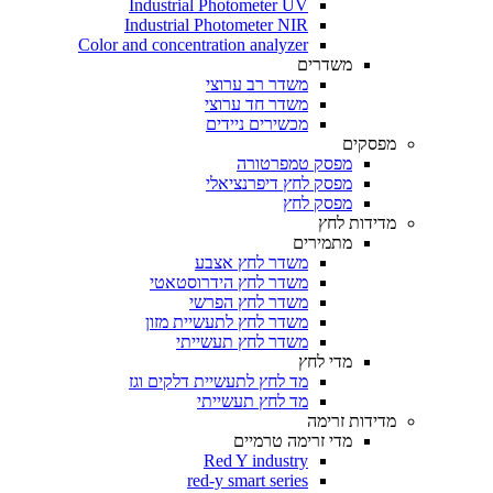
Industrial Photometer UV
Industrial Photometer NIR
Color and concentration analyzer
משדרים
משדר רב ערוצי
משדר חד ערוצי
מכשירים ניידים
מפסקים
מפסק טמפרטורה
מפסק לחץ דיפרנציאלי
מפסק לחץ
מדידות לחץ
מתמירים
משדר לחץ אצבע
משדר לחץ הידרוסטאטי
משדר לחץ הפרשי
משדר לחץ לתעשיית מזון
משדר לחץ תעשייתי
מדי לחץ
מד לחץ לתעשיית דלקים וגז
מד לחץ תעשייתי
מדידות זרימה
מדי זרימה טרמיים
Red Y industry
red-y smart series