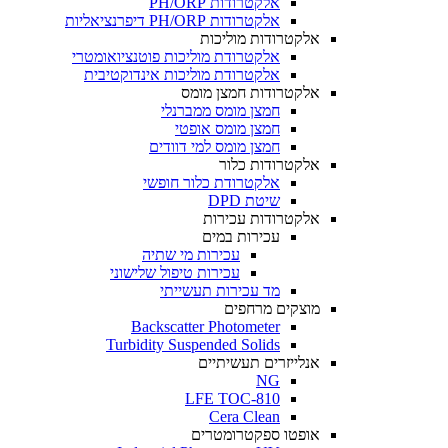
אלקטרודות PH/ORP
אלקטרודות PH/ORP דיפרנציאליות
אלקטרודות מוליכות
אלקטרודת מוליכות פוטנציואומטרי
אלקטרודת מוליכות אינדוקטיבית
אלקטרודות חמצן מומס
חמצן מומס ממברנלי
חמצן מומס אופטי
חמצן מומס למי דוודים
אלקטרודות כלור
אלקטרודת כלור חופשי
שיטת DPD
אלקטרודות עכירות
עכירות במים
עכירות מי שתיה
עכירות טיפול שלישוני
מד עכירות תעשייתי
מוצקים מרחפים
Backscatter Photometer
Turbidity Suspended Solids
אנלייזרים תעשיתיים
NG
LFE TOC-810
Cera Clean​
אופטו ספקטרומטרים