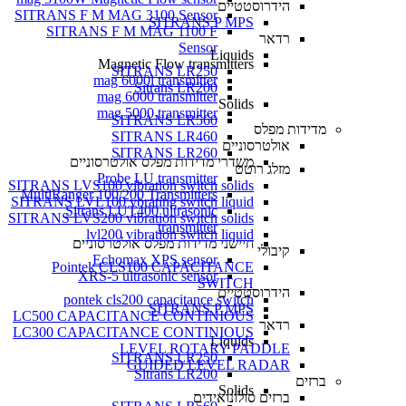
הידרוסטטיים
SITRANS F M MAG 3100 Sensor
SITRANS P MPS
SITRANS F M MAG 1100 F
רדאר
Sensor
Liquids
Magnetic Flow transmitters
SITRANS LR250
mag 6000i transmitter
Sitrans LR200
mag 6000 transmitter
Solids
mag 5000 transmitter
SITRANS LR560
מדידות מפלס
SITRANS LR460
אולטרסוניים
SITRANS LR260
משדרי מדידות מפלס אולטרסוניים
מזלג רוטט
Probe LU transmitter
SITRANS LVS100 vibration switch solids
MultiRanger 100/200 Transmitters
SITRANS LVL100 vbrating switch liquid
Sitrans LUT400 ultrasonic
SITRANS LVS200 vibration switch solids
transmitter
lvl200 vibration switch liquid
חיישני מדידות מפלס אולטרסוניים
קיבולי
Echomax XPS sensor
Pointek CLS100 CAPACITANCE
XRS-5 ultrasonic sensor
SWITCH
הידרוסטטיים
pontek cls200 capacitance switch
SITRANS P MPS
LC500 CAPACITANCE CONTINIOUS
רדאר
LC300 CAPACITANCE CONTINIOUS
Liquids
LEVEL ROTARY PADDLE
SITRANS LR250
GUIDED LEVEL RADAR
Sitrans LR200
ברזים
Solids
ברזים סולונואידים