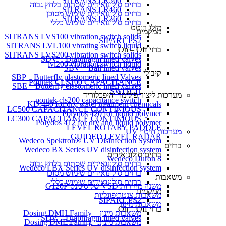
SITRANS LR560
ברזים סולונואידים שסתום בלחץ גבוה
SITRANS LR460
ברזים סולונואידים שימוש מסוכן
SITRANS LR260
ברזים סולונואידים שימוש כללי
מזלג רוטט
ממקמים
SITRANS LVS100 vibration switch solids
SIPART PS2
SITRANS LVL100 vbrating switch liquid
ברזי On – Off
SITRANS LVS200 vibration switch solids
SDV – Diaphragm lined valves
lvl200 vibration switch liquid
SBV – Ball lined valves
קיבולי
SBP – Butterfly plastomeric lined Valves
Pointek CLS100 CAPACITANCE
SBE – Butterfly elastomeric lined valves
SWITCH
מערכות ליצור פולימר והיפכלוריד
pontek cls200 capacitance switch
KD 440 for dry water treatment chemicals
LC500 CAPACITANCE CONTINIOUS
Polydos 420 for liquid polymer
LC300 CAPACITANCE CONTINIOUS
Polydos 412 for dry and liquid polymer
LEVEL ROTARY PADDLE
מערכות חיטוי UV
GUIDED LEVEL RADAR
Wedeco Spektron® UV Disinfection System
ברזים
Wedeco BX Series UV disinfection system
ברזים סולונואידים
Wedeco Duron 8
ברזים סולונואידים שסתום בלחץ גבוה
Wedeco LBX Series UV disinfection system
ברזים סולונואידים שימוש מסוכן
משאבות
ברזים סולונואידים שימוש כללי
משנה מהירות VSD של סימנס G120P
ממקמים
משאבות צנטריפוגליות
SIPART PS2
משאבות מינון
ברזי On – Off
משאבות מינון – Dosing DMH Family
SDV – Diaphragm lined valves
משאבות מינון – Dosing DME Family