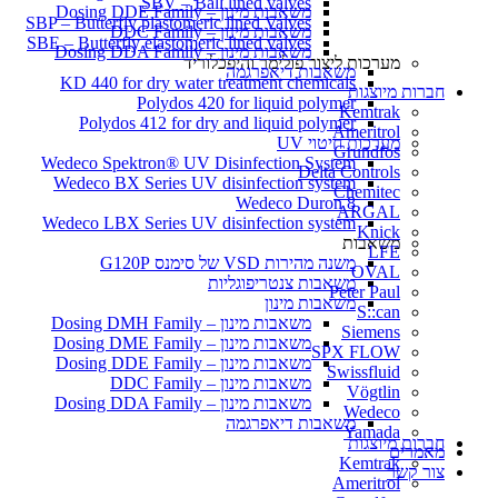
SBV – Ball lined valves
משאבות מינון – Dosing DDE Family
SBP – Butterfly plastomeric lined Valves
משאבות מינון – DDC Family
SBE – Butterfly elastomeric lined valves
משאבות מינון – Dosing DDA Family
מערכות ליצור פולימר והיפכלוריד
משאבות דיאפרגמה
KD 440 for dry water treatment chemicals
חברות מיוצגות
Polydos 420 for liquid polymer
Kemtrak
Polydos 412 for dry and liquid polymer
Ameritrol
מערכות חיטוי UV
Grundfos
Wedeco Spektron® UV Disinfection System
Delta Controls
Wedeco BX Series UV disinfection system
Chemitec
Wedeco Duron 8
ARGAL
Wedeco LBX Series UV disinfection system
Knick
משאבות
LFE
משנה מהירות VSD של סימנס G120P
OVAL
משאבות צנטריפוגליות
Peter Paul
משאבות מינון
S::can
משאבות מינון – Dosing DMH Family
Siemens
משאבות מינון – Dosing DME Family
SPX FLOW
משאבות מינון – Dosing DDE Family
Swissfluid
משאבות מינון – DDC Family
Vögtlin
משאבות מינון – Dosing DDA Family
Wedeco
משאבות דיאפרגמה
Yamada
חברות מיוצגות
מאמרים
Kemtrak
צור קשר
Ameritrol