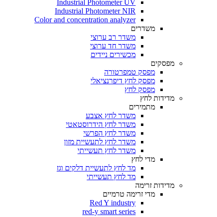
Industrial Photometer UV
Industrial Photometer NIR
Color and concentration analyzer
משדרים
משדר רב ערוצי
משדר חד ערוצי
מכשירים ניידים
מפסקים
מפסק טמפרטורה
מפסק לחץ דיפרנציאלי
מפסק לחץ
מדידות לחץ
מתמירים
משדר לחץ אצבע
משדר לחץ הידרוסטאטי
משדר לחץ הפרשי
משדר לחץ לתעשיית מזון
משדר לחץ תעשייתי
מדי לחץ
מד לחץ לתעשיית דלקים וגז
מד לחץ תעשייתי
מדידות זרימה
מדי זרימה טרמיים
Red Y industry
red-y smart series