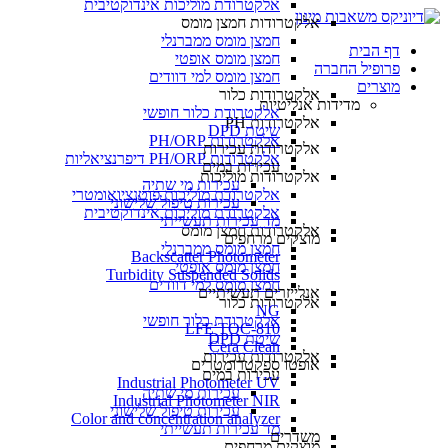
אלקטרודת מוליכות אינדוקטיבית
אלקטרודות חמצן מומס
חמצן מומס ממברנלי
דף הבית
חמצן מומס אופטי
פרופיל החברה
חמצן מומס למי דוודים
מוצרים
אלקטרודות כלור
מדידות אנליטיות
אלקטרודת כלור חופשי
אלקטרודות PH
שיטת DPD
אלקטרודות PH/ORP
אלקטרודות עכירות
אלקטרודות PH/ORP דיפרנציאליות
עכירות במים
אלקטרודות מוליכות
עכירות מי שתיה
אלקטרודת מוליכות פוטנציואומטרי
עכירות טיפול שלישוני
אלקטרודת מוליכות אינדוקטיבית
מד עכירות תעשייתי
אלקטרודות חמצן מומס
מוצקים מרחפים
חמצן מומס ממברנלי
Backscatter Photometer
חמצן מומס אופטי
Turbidity Suspended Solids
חמצן מומס למי דוודים
אנלייזרים תעשיתיים
אלקטרודות כלור
NG
אלקטרודת כלור חופשי
LFE TOC-810
שיטת DPD
Cera Clean​
אלקטרודות עכירות
אופטו ספקטרומטרים
עכירות במים
Industrial Photometer UV
עכירות מי שתיה
Industrial Photometer NIR
עכירות טיפול שלישוני
Color and concentration analyzer
מד עכירות תעשייתי
משדרים
מוצקים מרחפים