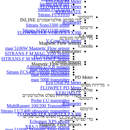
Eco Oval Pd Meter
Sitrans FUH101
FLOWPET PD Meter
Sitrans FUE1010
KEROMATE
Sitrans FUS1010
רוטומטר
מדי ספיקה אולטראסוניים INLINE
Rotameter
Sitrans Sono3300 inline
וורטקס
Sitrans SONO3100 inline
FLOWMETER VORTEX FX300
V-Cone
מדי ספיקה מגנטיים
V-Cone flow meter
Magnetic Flow sensors
Coriolis
mag 5100W Magnetic Flow sensor
Coriolis transmitter
SITRANS F M MAG 3100 Sensor
FCT030 transmitter
SITRANS F M MAG 1100 F Sensor
Coriolis sensors
Magnetic Flow transmitters
Altimass U.S.B sensors
mag 6000i transmitter
Sitrans FCS400 coriolis flowmeter
mag 6000 transmitter
PD Meter
mag 5000 transmitter
Eco Oval Pd Meter
מדידות מפלס
FLOWPET PD Meter
אולטרסוניים
KEROMATE
משדרי מדידות מפלס אולטרסוניים
רוטומטר
Probe LU transmitter
Rotameter
MultiRanger 100/200 Transmitters
וורטקס
Sitrans LUT400 ultrasonic transmitter
FLOWMETER VORTEX FX300
חיישני מדידות מפלס אולטרסוניים
מדי ספיקה מגנטיים
Echomax XPS sensor
Magnetic Flow sensors
XRS-5 ultrasonic sensor
mag 5100W Magnetic Flow sensor