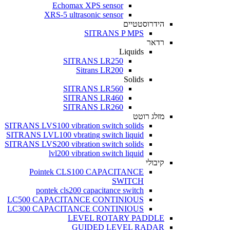
Echomax XPS sensor
XRS-5 ultrasonic sensor
הידרוסטטיים
SITRANS P MPS
רדאר
Liquids
SITRANS LR250
Sitrans LR200
Solids
SITRANS LR560
SITRANS LR460
SITRANS LR260
מזלג רוטט
SITRANS LVS100 vibration switch solids
SITRANS LVL100 vbrating switch liquid
SITRANS LVS200 vibration switch solids
lvl200 vibration switch liquid
קיבולי
Pointek CLS100 CAPACITANCE
SWITCH
pontek cls200 capacitance switch
LC500 CAPACITANCE CONTINIOUS
LC300 CAPACITANCE CONTINIOUS
LEVEL ROTARY PADDLE
GUIDED LEVEL RADAR