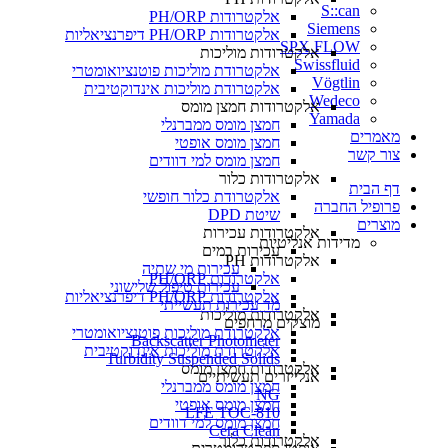
S::can
אלקטרודות PH/ORP
Siemens
אלקטרודות PH/ORP דיפרנציאליות
SPX FLOW
אלקטרודות מוליכות
Swissfluid
אלקטרודת מוליכות פוטנציואומטרי
Vögtlin
אלקטרודת מוליכות אינדוקטיבית
Wedeco
אלקטרודות חמצן מומס
Yamada
חמצן מומס ממברנלי
מאמרים
חמצן מומס אופטי
צור קשר
חמצן מומס למי דוודים
אלקטרודות כלור
דף הבית
אלקטרודת כלור חופשי
פרופיל החברה
שיטת DPD
מוצרים
אלקטרודות עכירות
מדידות אנליטיות
עכירות במים
אלקטרודות PH
עכירות מי שתיה
אלקטרודות PH/ORP
עכירות טיפול שלישוני
אלקטרודות PH/ORP דיפרנציאליות
מד עכירות תעשייתי
אלקטרודות מוליכות
מוצקים מרחפים
אלקטרודת מוליכות פוטנציואומטרי
Backscatter Photometer
אלקטרודת מוליכות אינדוקטיבית
Turbidity Suspended Solids
אלקטרודות חמצן מומס
אנלייזרים תעשיתיים
חמצן מומס ממברנלי
NG
חמצן מומס אופטי
LFE TOC-810
חמצן מומס למי דוודים
Cera Clean​
אלקטרודות כלור