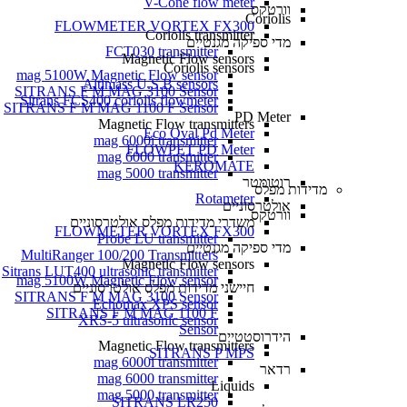
V-Cone flow meter
וורטקס
Coriolis
FLOWMETER VORTEX FX300
Coriolis transmitter
מדי ספיקה מגנטיים
FCT030 transmitter
Magnetic Flow sensors
Coriolis sensors
mag 5100W Magnetic Flow sensor
Altimass U.S.B sensors
SITRANS F M MAG 3100 Sensor
Sitrans FCS400 coriolis flowmeter
SITRANS F M MAG 1100 F Sensor
PD Meter
Magnetic Flow transmitters
Eco Oval Pd Meter
mag 6000i transmitter
FLOWPET PD Meter
mag 6000 transmitter
KEROMATE
mag 5000 transmitter
רוטומטר
מדידות מפלס
Rotameter
אולטרסוניים
וורטקס
משדרי מדידות מפלס אולטרסוניים
FLOWMETER VORTEX FX300
Probe LU transmitter
מדי ספיקה מגנטיים
MultiRanger 100/200 Transmitters
Magnetic Flow sensors
Sitrans LUT400 ultrasonic transmitter
mag 5100W Magnetic Flow sensor
חיישני מדידות מפלס אולטרסוניים
SITRANS F M MAG 3100 Sensor
Echomax XPS sensor
SITRANS F M MAG 1100 F
XRS-5 ultrasonic sensor
Sensor
הידרוסטטיים
Magnetic Flow transmitters
SITRANS P MPS
mag 6000i transmitter
רדאר
mag 6000 transmitter
Liquids
mag 5000 transmitter
SITRANS LR250