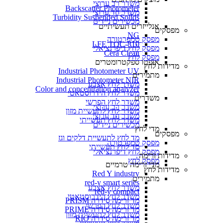
משדר רב ערוצי
Backscatter Photometer
משדר חד ערוצי
Turbidity Suspended Solids
מכשירים ניידים
אנלייזרים תעשיתיים
מפסקים
NG
מפסק טמפרטורה
LFE TOC-810
מפסק לחץ דיפרנציאלי
Cera Clean​
מפסק לחץ
אופטו ספקטרומטרים
מדידות לחץ
Industrial Photometer UV
מתמירים
Industrial Photometer NIR
משדר לחץ אצבע
Color and concentration analyzer
משדר לחץ הידרוסטאטי
משדרים
משדר לחץ הפרשי
משדר רב ערוצי
משדר לחץ לתעשיית מזון
משדר חד ערוצי
משדר לחץ תעשייתי
מכשירים ניידים
מדי לחץ
מפסקים
מד לחץ לתעשיית דלקים וגז
מפסק טמפרטורה
מד לחץ תעשייתי
מפסק לחץ דיפרנציאלי
מדידות זרימה
מפסק לחץ
מדי זרימה טרמיים
מדידות לחץ
Red Y industry
מתמירים
red-y smart series
משדר לחץ אצבע
red-y compact
משדר לחץ הידרוסטאטי
מד זרימה סידרה PRISM
משדר לחץ הפרשי
מד זרימה סידרה PRIME
משדר לחץ לתעשיית מזון
מד זרימה סידרה RIO