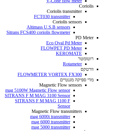
V-Cone flow meter
Coriolis
Coriolis transmitter
FCT030 transmitter
Coriolis sensors
Altimass U.S.B sensors
Sitrans FCS400 coriolis flowmeter
PD Meter
Eco Oval Pd Meter
FLOWPET PD Meter
KEROMATE
רוטומטר
Rotameter
וורטקס
FLOWMETER VORTEX FX300
מדי ספיקה מגנטיים
Magnetic Flow sensors
mag 5100W Magnetic Flow sensor
SITRANS F M MAG 3100 Sensor
SITRANS F M MAG 1100 F
Sensor
Magnetic Flow transmitters
mag 6000i transmitter
mag 6000 transmitter
mag 5000 transmitter