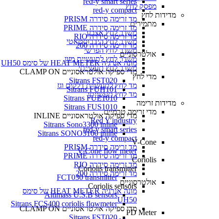
red-y smart series
מפסק לחץ
red-y compact
מדידות לחץ
מד זרימה סידרה PRISM
מתמירים
מד זרימה סידרה PRIME
משדר לחץ אצבע
מד זרימה סידרה RIO
משדר לחץ הידרוסטאטי
מד זרימה סידרה 200
משדר לחץ הפרשי
אולטרסוניים
משדר לחץ לתעשיית מזון
מונה אנרגיה HEAT METER של סימס UH50
משדר לחץ תעשייתי
מדי ספיקה אולטראסוניים CLAMP ON
מדי לחץ
Sitrans FST020
מד לחץ לתעשיית דלקים וגז
Sitrans FUH101
מד לחץ תעשייתי
Sitrans FUE1010
מדידות זרימה
Sitrans FUS1010
מדי זרימה טרמיים
מדי ספיקה אולטראסוניים INLINE
Red Y industry
Sitrans Sono3300 inline
red-y smart series
Sitrans SONO3100 inline
red-y compact
V-Cone
מד זרימה סידרה PRISM
V-Cone flow meter
מד זרימה סידרה PRIME
Coriolis
מד זרימה סידרה RIO
Coriolis transmitter
מד זרימה סידרה 200
FCT030 transmitter
אולטרסוניים
Coriolis sensors
מונה אנרגיה HEAT METER של סימס
Altimass U.S.B sensors
UH50
Sitrans FCS400 coriolis flowmeter
מדי ספיקה אולטראסוניים CLAMP ON
PD Meter
Sitrans FST020