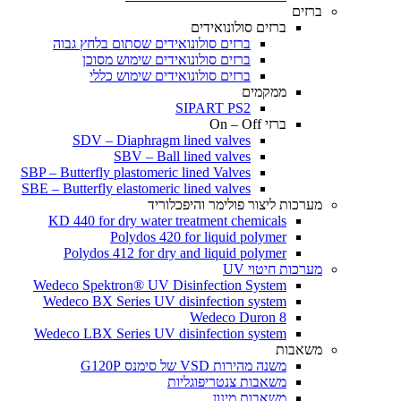
ברזים
ברזים סולונואידים
ברזים סולונואידים שסתום בלחץ גבוה
ברזים סולונואידים שימוש מסוכן
ברזים סולונואידים שימוש כללי
ממקמים
SIPART PS2
ברזי On – Off
SDV – Diaphragm lined valves
SBV – Ball lined valves
SBP – Butterfly plastomeric lined Valves
SBE – Butterfly elastomeric lined valves
מערכות ליצור פולימר והיפכלוריד
KD 440 for dry water treatment chemicals
Polydos 420 for liquid polymer
Polydos 412 for dry and liquid polymer
מערכות חיטוי UV
Wedeco Spektron® UV Disinfection System
Wedeco BX Series UV disinfection system
Wedeco Duron 8
Wedeco LBX Series UV disinfection system
משאבות
משנה מהירות VSD של סימנס G120P
משאבות צנטריפוגליות
משאבות מינון