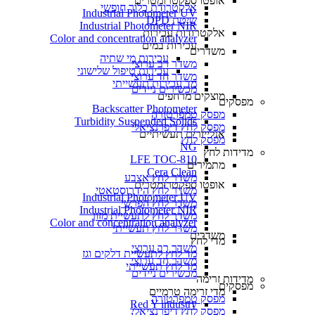
אופטו ספקטרומטרים
אלקטרודת כלור חופשי
Industrial Photometer UV
שיטת DPD
Industrial Photometer NIR
אלקטרודות עכירות
Color and concentration analyzer
עכירות במים
משדרים
עכירות מי שתיה
משדר רב ערוצי
עכירות טיפול שלישוני
משדר חד ערוצי
מד עכירות תעשייתי
מכשירים ניידים
מוצקים מרחפים
מפסקים
Backscatter Photometer
מפסק טמפרטורה
Turbidity Suspended Solids
מפסק לחץ דיפרנציאלי
אנלייזרים תעשיתיים
מפסק לחץ
NG
מדידות לחץ
LFE TOC-810
מתמירים
Cera Clean​
משדר לחץ אצבע
אופטו ספקטרומטרים
משדר לחץ הידרוסטאטי
Industrial Photometer UV
משדר לחץ הפרשי
Industrial Photometer NIR
משדר לחץ לתעשיית מזון
Color and concentration analyzer
משדר לחץ תעשייתי
משדרים
מדי לחץ
משדר רב ערוצי
מד לחץ לתעשיית דלקים וגז
משדר חד ערוצי
מד לחץ תעשייתי
מכשירים ניידים
מדידות זרימה
מפסקים
מדי זרימה טרמיים
מפסק טמפרטורה
Red Y industry
מפסק לחץ דיפרנציאלי