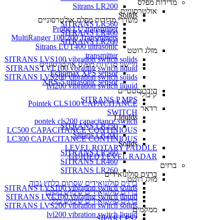
מדידות מפלס
Sitrans LR200
אולטרסוניים
Solids
משדרי מדידות מפלס אולטרסוניים
SITRANS LR560
Probe LU transmitter
SITRANS LR460
MultiRanger 100/200 Transmitters
SITRANS LR260
Sitrans LUT400 ultrasonic
מזלג רוטט
transmitter
SITRANS LVS100 vibration switch solids
חיישני מדידות מפלס אולטרסוניים
SITRANS LVL100 vbrating switch liquid
Echomax XPS sensor
SITRANS LVS200 vibration switch solids
XRS-5 ultrasonic sensor
lvl200 vibration switch liquid
הידרוסטטיים
קיבולי
SITRANS P MPS
Pointek CLS100 CAPACITANCE
רדאר
SWITCH
Liquids
pontek cls200 capacitance switch
SITRANS LR250
LC500 CAPACITANCE CONTINIOUS
Sitrans LR200
LC300 CAPACITANCE CONTINIOUS
Solids
LEVEL ROTARY PADDLE
SITRANS LR560
GUIDED LEVEL RADAR
SITRANS LR460
ברזים
SITRANS LR260
ברזים סולונואידים
מזלג רוטט
ברזים סולונואידים שסתום בלחץ גבוה
SITRANS LVS100 vibration switch solids
ברזים סולונואידים שימוש מסוכן
SITRANS LVL100 vbrating switch liquid
ברזים סולונואידים שימוש כללי
SITRANS LVS200 vibration switch solids
ממקמים
lvl200 vibration switch liquid
SIPART PS2