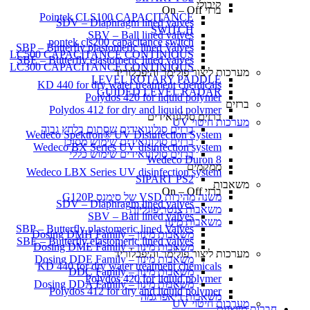
קיבולי
ברזי On – Off
Pointek CLS100 CAPACITANCE
SDV – Diaphragm lined valves
SWITCH
SBV – Ball lined valves
pontek cls200 capacitance switch
SBP – Butterfly plastomeric lined Valves
LC500 CAPACITANCE CONTINIOUS
SBE – Butterfly elastomeric lined valves
LC300 CAPACITANCE CONTINIOUS
מערכות ליצור פולימר והיפכלוריד
LEVEL ROTARY PADDLE
KD 440 for dry water treatment chemicals
GUIDED LEVEL RADAR
Polydos 420 for liquid polymer
ברזים
Polydos 412 for dry and liquid polymer
ברזים סולונואידים
מערכות חיטוי UV
ברזים סולונואידים שסתום בלחץ גבוה
Wedeco Spektron® UV Disinfection System
ברזים סולונואידים שימוש מסוכן
Wedeco BX Series UV disinfection system
ברזים סולונואידים שימוש כללי
Wedeco Duron 8
ממקמים
Wedeco LBX Series UV disinfection system
SIPART PS2
משאבות
ברזי On – Off
משנה מהירות VSD של סימנס G120P
SDV – Diaphragm lined valves
משאבות צנטריפוגליות
SBV – Ball lined valves
משאבות מינון
SBP – Butterfly plastomeric lined Valves
משאבות מינון – Dosing DMH Family
SBE – Butterfly elastomeric lined valves
משאבות מינון – Dosing DME Family
מערכות ליצור פולימר והיפכלוריד
משאבות מינון – Dosing DDE Family
KD 440 for dry water treatment chemicals
משאבות מינון – DDC Family
Polydos 420 for liquid polymer
משאבות מינון – Dosing DDA Family
Polydos 412 for dry and liquid polymer
משאבות דיאפרגמה
מערכות חיטוי UV
חברות מיוצגות