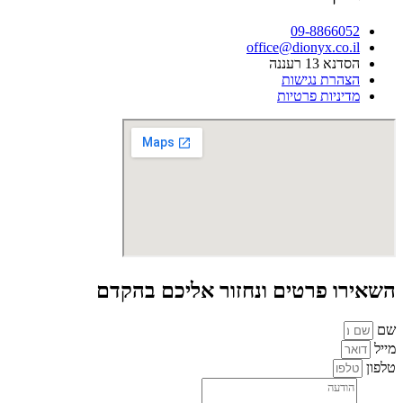
09-8866052
office@dionyx.co.il
הסדנא 13 רעננה
הצהרת נגישות
מדיניות פרטיות
השאירו פרטים ונחזור אליכם בהקדם
שם
מייל
טלפון