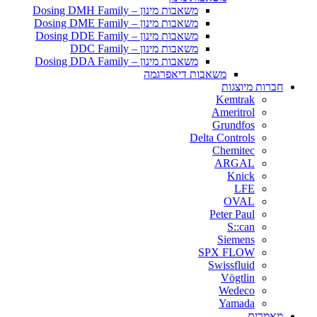
משאבות מינון – Dosing DMH Family
משאבות מינון – Dosing DME Family
משאבות מינון – Dosing DDE Family
משאבות מינון – DDC Family
משאבות מינון – Dosing DDA Family
משאבות דיאפרגמה
חברות מיוצגות
Kemtrak
Ameritrol
Grundfos
Delta Controls
Chemitec
ARGAL
Knick
LFE
OVAL
Peter Paul
S::can
Siemens
SPX FLOW
Swissfluid
Vögtlin
Wedeco
Yamada
מאמרים