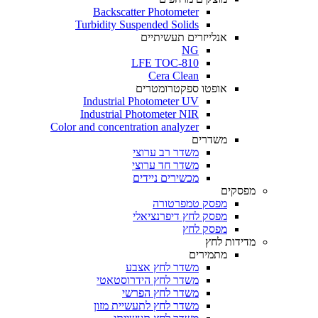
Backscatter Photometer
Turbidity Suspended Solids
אנלייזרים תעשיתיים
NG
LFE TOC-810
Cera Clean​
אופטו ספקטרומטרים
Industrial Photometer UV
Industrial Photometer NIR
Color and concentration analyzer
משדרים
משדר רב ערוצי
משדר חד ערוצי
מכשירים ניידים
מפסקים
מפסק טמפרטורה
מפסק לחץ דיפרנציאלי
מפסק לחץ
מדידות לחץ
מתמירים
משדר לחץ אצבע
משדר לחץ הידרוסטאטי
משדר לחץ הפרשי
משדר לחץ לתעשיית מזון