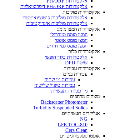
אלקטרודות PH/ORP
אלקטרודות PH/ORP דיפרנציאליות
אלקטרודות מוליכות
אלקטרודת מוליכות פוטנציואומטרי
אלקטרודת מוליכות אינדוקטיבית
אלקטרודות חמצן מומס
חמצן מומס ממברנלי
חמצן מומס אופטי
חמצן מומס למי דוודים
אלקטרודות כלור
אלקטרודת כלור חופשי
שיטת DPD
אלקטרודות עכירות
עכירות במים
עכירות מי שתיה
עכירות טיפול שלישוני
מד עכירות תעשייתי
מוצקים מרחפים
Backscatter Photometer
Turbidity Suspended Solids
אנלייזרים תעשיתיים
NG
LFE TOC-810
Cera Clean​
אופטו ספקטרומטרים