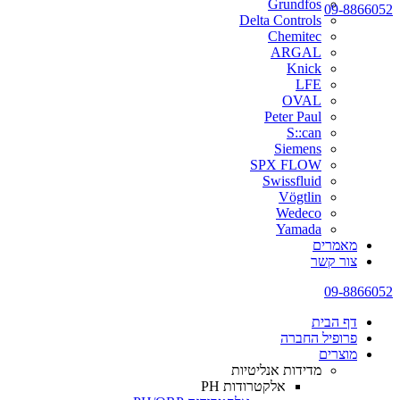
Grundfos
09-8866052
Delta Controls
Chemitec
ARGAL
Knick
LFE
OVAL
Peter Paul
S::can
Siemens
SPX FLOW
Swissfluid
Vögtlin
Wedeco
Yamada
מאמרים
צור קשר
09-8866052
דף הבית
פרופיל החברה
מוצרים
מדידות אנליטיות
אלקטרודות PH